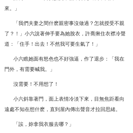
來。」
「我們夫妻之間什麽親密事沒做過？怎就授受不親
了？！」小六說著伸手要為她脫衣，許喬揪住衣襟冷聲
道：「住手！出去！不然我可要生氣了！」
小六瞧她面有怒色也不好強逼，作了退步：「我在
門外，有需要喊我。」
沒需要！不用想了！
小六斜靠著門，面上表情冷淡下來，目無焦距看向
遠處不知在想什麽，直到屋內傳出聲音才拉回思緒。
「誒，妳拿我衣服去哪？」