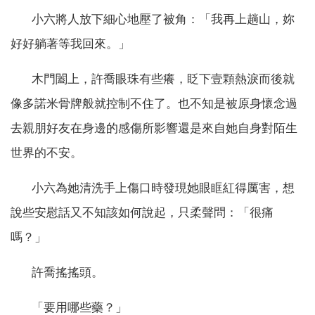
小六將人放下細心地壓了被角：「我再上趟山，妳
好好躺著等我回來。」
木門闔上，許喬眼珠有些癢，眨下壹顆熱淚而後就
像多諾米骨牌般就控制不住了。也不知是被原身懷念過
去親朋好友在身邊的感傷所影響還是來自她自身對陌生
世界的不安。
小六為她清洗手上傷口時發現她眼眶紅得厲害，想
說些安慰話又不知該如何說起，只柔聲問：「很痛
嗎？」
許喬搖搖頭。
「要用哪些藥？」