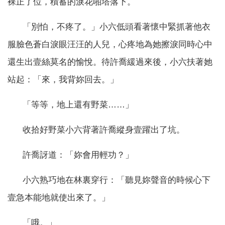
裸正了位，積蓄的淚花啪塔落下。
「別怕，不疼了。」小六低頭看著懷中緊抓著他衣
服臉色蒼白淚眼汪汪的人兒，心疼地為她擦淚同時心中
還生出壹絲莫名的愉悅。待許喬緩過來後，小六扶著她
站起：「來，我背妳回去。」
「等等，地上還有野菜……」
收拾好野菜小六背著許喬縱身壹躍出了坑。
許喬訝道：「妳會用輕功？」
小六熟巧地在林裏穿行：「聽見妳聲音的時候心下
壹急本能地就使出來了。」
「哦。」