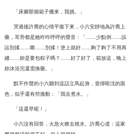
「床腳那個箱子搬來，我挑。」
哭過後許喬的心情平復下來，小六安靜地為許喬上
藥，耳旁都是她咋咋呼呼的聲音：「……少點倒……誒
誒別揉……嘶……別揉！塗上就好……夠了夠了不用再
纏……妳是要包粽子嗎？……好了好了，箱放這，晚上
妳沐浴完還需換藥。」
默不作聲的小六聽到這話立馬起身，壹掃暗沈的面
色，似乎還有些激動：「我去煮水。」
「這還早呢！」
小六沒有回答，火急火燎去燒水。許喬心道：這家