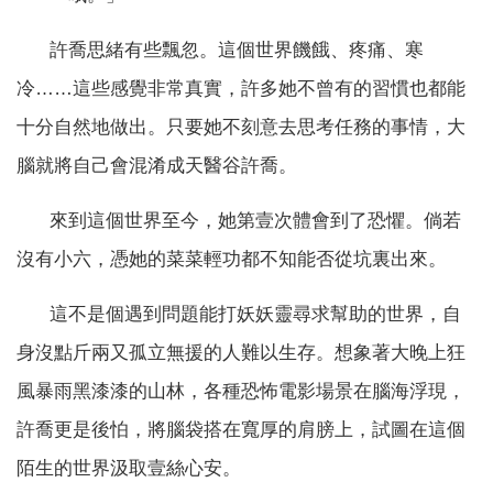
許喬思緒有些飄忽。這個世界饑餓、疼痛、寒
冷……這些感覺非常真實，許多她不曾有的習慣也都能
十分自然地做出。只要她不刻意去思考任務的事情，大
腦就將自己會混淆成天醫谷許喬。
來到這個世界至今，她第壹次體會到了恐懼。倘若
沒有小六，憑她的菜菜輕功都不知能否從坑裏出來。
這不是個遇到問題能打妖妖靈尋求幫助的世界，自
身沒點斤兩又孤立無援的人難以生存。想象著大晚上狂
風暴雨黑漆漆的山林，各種恐怖電影場景在腦海浮現，
許喬更是後怕，將腦袋搭在寬厚的肩膀上，試圖在這個
陌生的世界汲取壹絲心安。