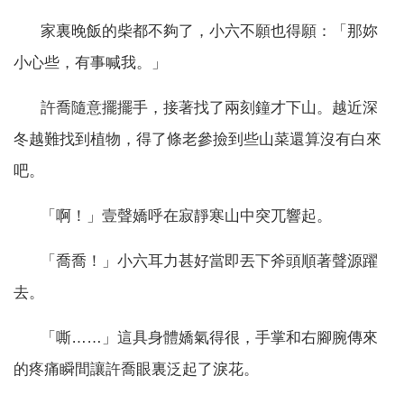
家裏晚飯的柴都不夠了，小六不願也得願：「那妳
小心些，有事喊我。」
許喬隨意擺擺手，接著找了兩刻鐘才下山。越近深
冬越難找到植物，得了條老參撿到些山菜還算沒有白來
吧。
「啊！」壹聲嬌呼在寂靜寒山中突兀響起。
「喬喬！」小六耳力甚好當即丟下斧頭順著聲源躍
去。
「嘶……」這具身體嬌氣得很，手掌和右腳腕傳來
的疼痛瞬間讓許喬眼裏泛起了淚花。