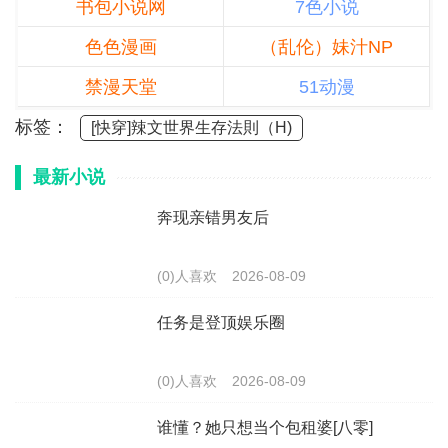
书包小说网
7色小说
色色漫画
（乱伦）妹汁NP
禁漫天堂
51动漫
标签：
[快穿]辣文世界生存法則（H)
最新小说
奔现亲错男友后
(0)人喜欢
2026-08-09
任务是登顶娱乐圈
(0)人喜欢
2026-08-09
谁懂？她只想当个包租婆[八零]