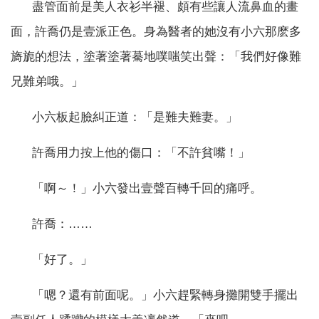
盡管面前是美人衣衫半褪、頗有些讓人流鼻血的畫
面，許喬仍是壹派正色。身為醫者的她沒有小六那麽多
旖旎的想法，塗著塗著驀地噗嗤笑出聲：「我們好像難
兄難弟哦。」
小六板起臉糾正道：「是難夫難妻。」
許喬用力按上他的傷口：「不許貧嘴！」
「啊～！」小六發出壹聲百轉千回的痛呼。
許喬：……
「好了。」
「嗯？還有前面呢。」小六趕緊轉身攤開雙手擺出