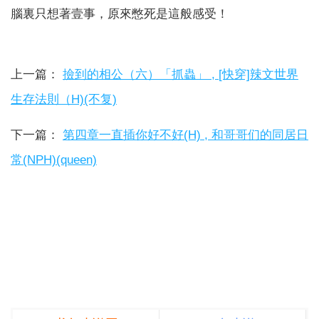
腦裏只想著壹事，原來憋死是這般感受！
上一篇：
撿到的相公（六）「抓蟲」 , [快穿]辣文世界
生存法則（H)(不复)
下一篇：
第四章一直插你好不好(H) , 和哥哥们的同居日
常(NPH)(queen)