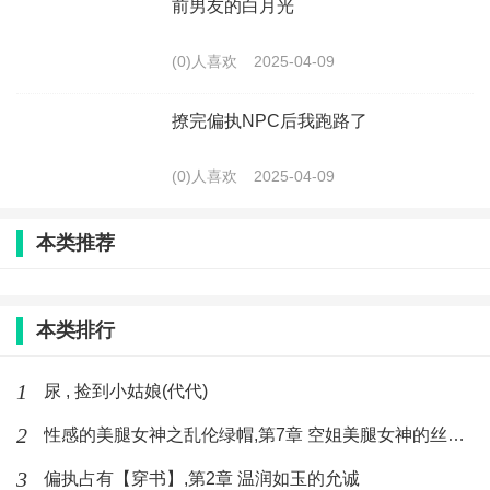
前男友的白月光
(0)人喜欢
2025-04-09
撩完偏执NPC后我跑路了
(0)人喜欢
2025-04-09
本类推荐
本类排行
1
尿 , 捡到小姑娘(代代)
2
性感的美腿女神之乱伦绿帽,第7章 空姐美腿女神的丝袜足交
3
偏执占有【穿书】,第2章 温润如玉的允诚