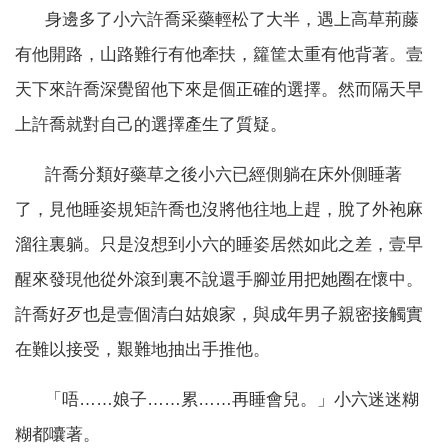
身邊多了小六許喬采藥輕松了大半，遇上高草荊藤
有他開路，山路難行有他牽扶，籮筐太重有他背著。壹
天下來許喬深覺留他下來是個正確的選擇。然而隔天早
上許喬就對自己的選擇產生了質疑。
許喬分類好藥草之後小六已經側躺在床外側睡著
了，見他睡姿規矩許喬也沒將他往地上趕，脫了外袍麻
溜往裏躺。只是沒想到小六的睡姿居然如此之差，壹早
醒來發現他從外滾到裏不說還手腳並用把她圈在懷中。
許喬好歹也是壹個清白姑娘家，與成年男子親密接觸實
在難以接受，艱難地抽出手推他。
「唔……娘子……累……再睡會兒。」小六迷迷糊
糊都囔著。