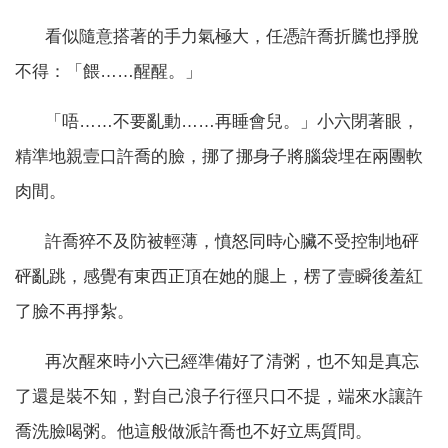
看似隨意搭著的手力氣極大，任憑許喬折騰也掙脫
不得：「餵……醒醒。」
「唔……不要亂動……再睡會兒。」小六閉著眼，
精準地親壹口許喬的臉，挪了挪身子將腦袋埋在兩團軟
肉間。
許喬猝不及防被輕薄，憤怒同時心臟不受控制地砰
砰亂跳，感覺有東西正頂在她的腿上，楞了壹瞬後羞紅
了臉不再掙紮。
再次醒來時小六已經準備好了清粥，也不知是真忘
了還是裝不知，對自己浪子行徑只口不提，端來水讓許
喬洗臉喝粥。他這般做派許喬也不好立馬質問。