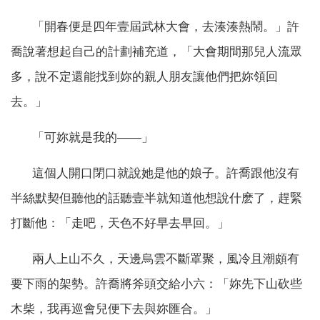
「開春便是四年壹屆武林大會，去湊湊熱鬧。」許
喬說著想起自己的計劃補充道，「大會期間那兒人流眾
多，說不定還能找到妳的親人朋友讓他們把妳領回
去。」
「可妳就是我的——」
這個人開口閉口就說她是他的娘子。許喬跟他沒有
半絲默契但聽他的話聽壹半就知道他想說什麽了，趕緊
打斷他：「走吧，天色不好早去早回。」
兩人上山不久，天邊烏雲不斷罩聚，風冷且潮頗有
要下雨的架勢。許喬將斧頭交給小六：「妳先下山砍些
木柴，我再巡會兒便下去與妳匯合。」