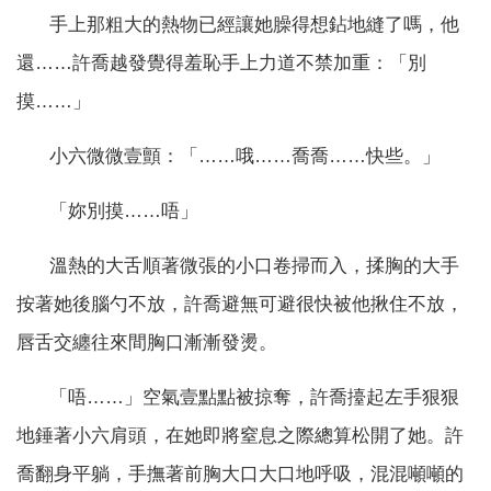
手上那粗大的熱物已經讓她臊得想鉆地縫了嗎，他
還……許喬越發覺得羞恥手上力道不禁加重：「別
摸……」
小六微微壹顫：「……哦……喬喬……快些。」
「妳別摸……唔」
溫熱的大舌順著微張的小口卷掃而入，揉胸的大手
按著她後腦勺不放，許喬避無可避很快被他揪住不放，
唇舌交纏往來間胸口漸漸發燙。
「唔……」空氣壹點點被掠奪，許喬擡起左手狠狠
地錘著小六肩頭，在她即將窒息之際總算松開了她。許
喬翻身平躺，手撫著前胸大口大口地呼吸，混混噸噸的