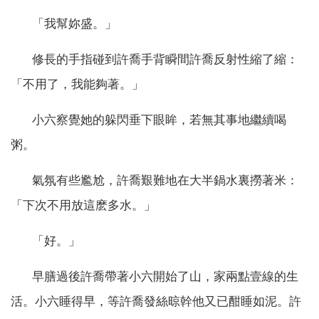
「我幫妳盛。」
修長的手指碰到許喬手背瞬間許喬反射性縮了縮：
「不用了，我能夠著。」
小六察覺她的躲閃垂下眼眸，若無其事地繼續喝
粥。
氣氛有些尷尬，許喬艱難地在大半鍋水裏撈著米：
「下次不用放這麽多水。」
「好。」
早膳過後許喬帶著小六開始了山，家兩點壹線的生
活。小六睡得早，等許喬發絲晾幹他又已酣睡如泥。許