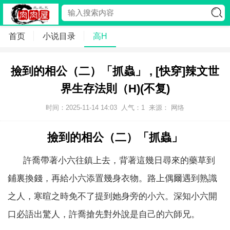
首页
小说目录
高H
撿到的相公（二）「抓蟲」 , [快穿]辣文世
界生存法則（H)(不复)
时间：2025-11-14 14:03
人气：
1
来源： 网络
撿到的相公（二）「抓蟲」
許喬帶著小六往鎮上去，背著這幾日尋來的藥草到
鋪裏換錢，再給小六添置幾身衣物。路上偶爾遇到熟識
之人，寒暄之時免不了提到她身旁的小六。深知小六開
口必語出驚人，許喬搶先對外說是自己的六師兄。