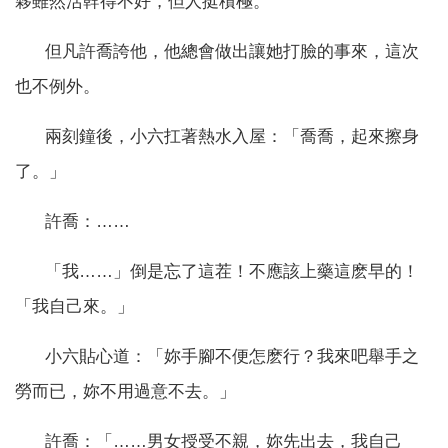
夥雖然活幹得不好，但人挺積極。
但凡許喬誇他，他總會做出讓她打臉的事來，這次
也不例外。
兩刻鐘後，小六扛著熱水入屋：「喬喬，起來擦身
了。」
許喬：……
「我……」倒是忘了這茬！不應該上藥這麽早的！
「我自己來。」
小六貼心道：「妳手腳不便怎麽行？我來吧舉手之
勞而已，妳不用過意不去。」
許喬：「……男女授受不親，妳先出去，我自己