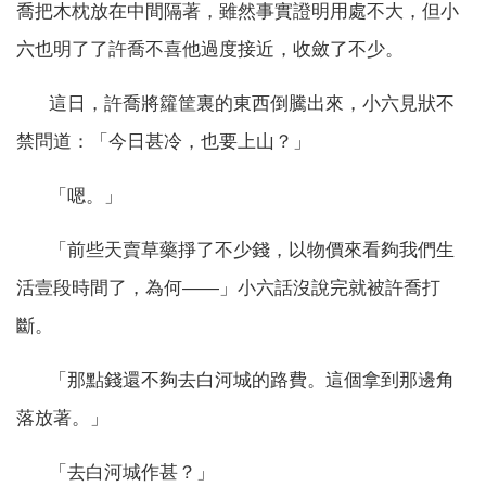
喬把木枕放在中間隔著，雖然事實證明用處不大，但小
六也明了了許喬不喜他過度接近，收斂了不少。
這日，許喬將籮筐裏的東西倒騰出來，小六見狀不
禁問道：「今日甚冷，也要上山？」
「嗯。」
「前些天賣草藥掙了不少錢，以物價來看夠我們生
活壹段時間了，為何——」小六話沒說完就被許喬打
斷。
「那點錢還不夠去白河城的路費。這個拿到那邊角
落放著。」
「去白河城作甚？」