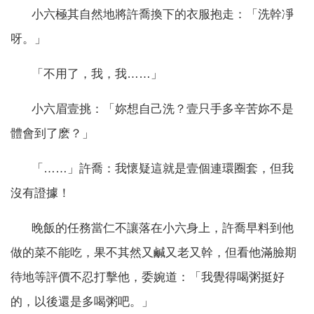
小六極其自然地將許喬換下的衣服抱走：「洗幹凈
呀。」
「不用了，我，我……」
小六眉壹挑：「妳想自己洗？壹只手多辛苦妳不是
體會到了麽？」
「……」許喬：我懷疑這就是壹個連環圈套，但我
沒有證據！
晚飯的任務當仁不讓落在小六身上，許喬早料到他
做的菜不能吃，果不其然又鹹又老又幹，但看他滿臉期
待地等評價不忍打擊他，委婉道：「我覺得喝粥挺好
的，以後還是多喝粥吧。」