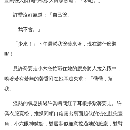
壹副任人蹂躪的模樣大義凜然道，「來吧。」
許喬沒好氣道：「自己塗。」
「我不會。」
「少來！」下午還幫我塗藥來著，現在裝什麽裝
呢！
見許喬要走小六急忙環住她的腰身將人拉入懷中，
嗅著若有若無的馨香附在她耳邊央求：「喬喬，幫
我。」
溫熱的氣息拂過許喬瞬間紅了耳根掙紮著要走。許
喬衣服寬松，推搡間領口處露出裏面起伏的淺色肚兜壹
角，小六眼神微黯，雙唇狀似無意擦過她的臉龐，雙臂