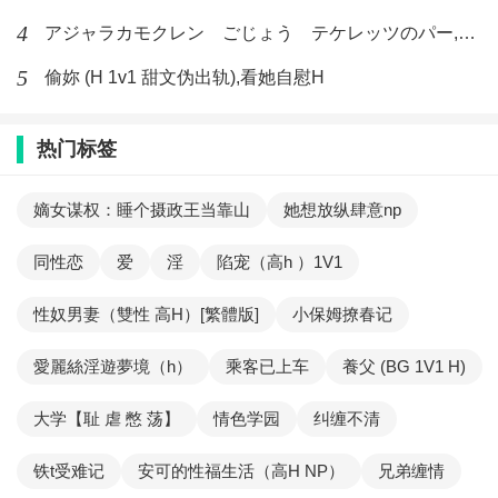
4
アジャラカモクレン ごじょう テケレッツのパー,【No. 42 Rube Goldberg Machine】十四
5
偷妳 (H 1v1 甜文伪出轨),看她自慰H
热门标签
嫡女谋权：睡个摄政王当靠山
她想放纵肆意np
同性恋
爱
淫
陷宠（高h ）1V1
性奴男妻（雙性 高H）[繁體版]
小保姆撩春记
愛麗絲淫遊夢境（h）
乘客已上车
養父 (BG 1V1 H)
大学【耻 虐 憋 荡】
情色学园
纠缠不清
铁t受难记
安可的性福生活（高H NP）
兄弟缠情