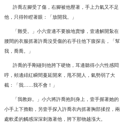
許喬左腳受了傷，右腳被他壓著，手上力氣又不足
他，只得幹瞪著眼：「放開我。」
「難受。」小六壹邊不要臉地賣慘，壹邊解開紮在
腰間的衣服抓著許喬沒受傷的右手往他下腹探去，「幫
我，喬喬。」
許喬的手剛碰到他胯下硬物，耳邊聽得小六性感悶
哼，頰邊緋紅瞬間蔓延開來，甩不開人，氣勢弱了大
截：「我……我不會！」
「我教妳。」小六將許喬抱到身上，壹手握著她的
小手上下擼動，另壹手探入許喬衣內抓著胸部揉捏，兩
處軟柔的觸感深深刺激著他，胯下那物越漲大。