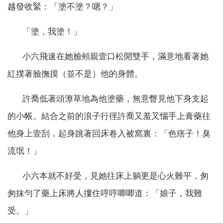
越發收緊：「塗不塗？嗯？」
「塗，我塗！」
小六飛速在她臉頰親壹口松開雙手，滿意地看著她
紅撲著臉撫摸（並不是）他的身體。
許喬低著頭潦草地為他塗藥，無意瞥見他下身支起
的小帳。結合之前的浪子行徑許喬又羞又惱手上膏藥往
他身上壹刮，起身跳著回床卷入被窩裏：「色痞子！臭
流氓！」
小六本就不好受，見她往床上躺更是心火難平，匆
匆抹勻了藥上床將人摟住哼哼唧唧道：「娘子，我難
受。」