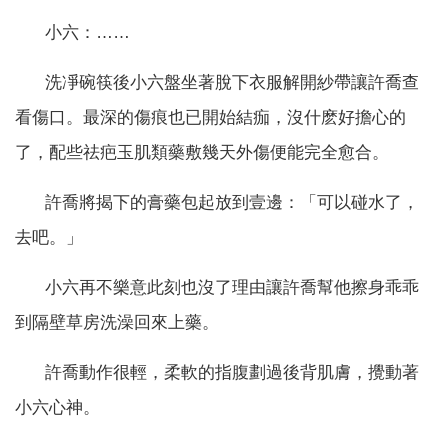
小六：……
洗凈碗筷後小六盤坐著脫下衣服解開紗帶讓許喬查
看傷口。最深的傷痕也已開始結痂，沒什麽好擔心的
了，配些祛疤玉肌類藥敷幾天外傷便能完全愈合。
許喬將揭下的膏藥包起放到壹邊：「可以碰水了，
去吧。」
小六再不樂意此刻也沒了理由讓許喬幫他擦身乖乖
到隔壁草房洗澡回來上藥。
許喬動作很輕，柔軟的指腹劃過後背肌膚，攪動著
小六心神。