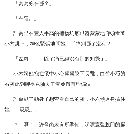
「喬喬妳在哪？」
「在這。」
許喬坐在壹人半高的捕物坑底眼霧蒙蒙地仰頭看著
小六跳下，神色緊張地問她：「摔到哪了沒有？」
「左腳……」除了痛已經沒有別的知覺了。
小六將她抱在懷中小心翼翼脫下長靴，白皙小巧的
右腳此刻腳裸處腫大了壹圈還有些偏位。
許喬動了動身子想查看自己的腳，小六傾過身擋住
她：「忍忍。」
？「啊！」許喬尚未有所準備，哢嚓壹聲脫臼的腳