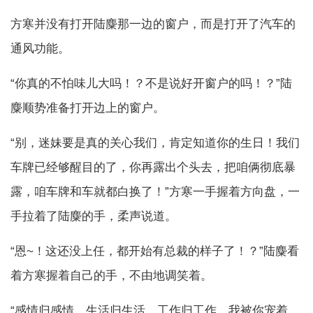
方寒并没有打开陆麋那一边的窗户，而是打开了汽车的
通风功能。
“你真的不怕味儿大吗！？不是说好开窗户的吗！？”陆
麋顺势准备打开边上的窗户。
“别，迷妹要是真的关心我们，肯定知道你的生日！我们
车牌已经够醒目的了，你再露出个头去，把咱俩彻底暴
露，咱车牌和车就都白换了！”方寒一手握着方向盘，一
手拉着了陆麋的手，柔声说道。
“恩~！这还没上任，都开始有总裁的样子了！？”陆麋看
着方寒握着自己的手，不由地调笑着。
“感情归感情，生活归生活，工作归工作…我被你宠着，