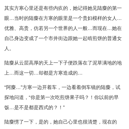
其实方寒心里还是有些内疚的，她记得她见陆麋的第一
眼…当时的陆麋在方寒的眼里是一个贵妇模样的女人…
优雅、高贵，仿若另一个世界的人一般…而现在…她在
自己身边变成了一个市井街边跟她一起啃煎饼的普通女
人。
陆麋从云层高厚的天上一下子便跌落在了泥草满地的地
上…而这一切…却都是方寒造成的…
“阿麋…”方寒一边开着车，一边看着倒车镜的陆麋，试
探地问道，“你是第一次吃煎饼果子吗？！你以前的早
饭…是不是都是西式的？！”
陆麋愣了一下，是的，她自己心里也很清楚，现在的