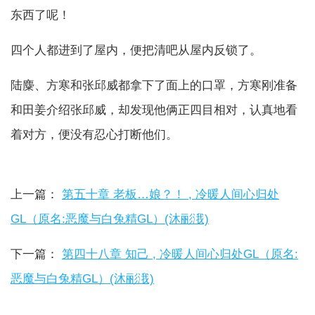
东西了呢！
四个人都进到了屋内，便把清吧从屋内反锁了。
陆麋、方寒和张邱威都拿下了面上的口罩，方寒刚准备
和田姜介绍张邱威，却发现他俩正四目相对，认真地看
着对方，便没有忍心打断他们。
上一篇：
第五十章 老板…娘？！ , 冷暖人间心归处
GL（原名:恶魔与白兔精GL）(沐彨涐)
下一篇：
第四十八章 知己 , 冷暖人间心归处GL（原名:
恶魔与白兔精GL）(沐彨涐)