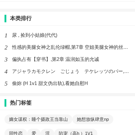
本类排行
1
尿 , 捡到小姑娘(代代)
2
性感的美腿女神之乱伦绿帽,第7章 空姐美腿女神的丝袜足交
3
偏执占有【穿书】,第2章 温润如玉的允诚
4
アジャラカモクレン ごじょう テケレッツのパー,【No. 42 Rube Goldberg Machine】十四
5
偷妳 (H 1v1 甜文伪出轨),看她自慰H
热门标签
嫡女谋权：睡个摄政王当靠山
她想放纵肆意np
同性恋
爱
淫
陷宠（高h ）1V1