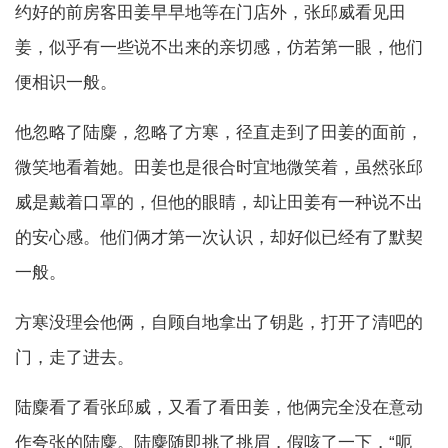
约好的前房客田姜早早地等在门店外，张邱威看见田
姜，似乎有一些说不出来的亲切感，仿若第一眼，他们
便相识一般。
他忽略了陆麋，忽略了方寒，径直走到了田姜的面前，
微笑地看着她。田姜也是很合时宜地微笑着，虽然张邱
威是戴着口罩的，但他的眼睛，却让田姜有一种说不出
的安心感。他们俩才第一次认识，却好似已经有了默契
一般。
方寒没理会他俩，自顾自地拿出了钥匙，打开了清吧的
门，走了进去。
陆麋看了看张邱威，又看了看田姜，他俩完全没在意动
作夸张的陆麋。陆麋随即挑了挑眉，假咳了一下，“呃