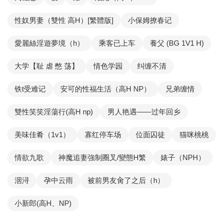
性奴男妻（雙性 高H）[繁體版]
小保姆撩春记
愛麗絲淫遊夢境（h）
乘客已上车
養父 (BG 1V1 H)
大学【耻 虐 憋 荡】
情色学园
纠缠不清
铁t受难记
安可的性福生活（高H NP）
兄弟缠情
雙性笑笑淫蕩行(高H np)
男人艳遇——过年回乡
美味佳肴（1v1）
寡红停车场
位面囚徒
猫咪桃桃
情欲九歌
神魔追妻強制圈叉/變態H繁
婊子（NPH）
洇浔
孕中云雨
被前男友肏了之后（h）
小新郎(高H、NP)