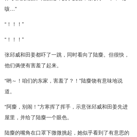
咳…”
“！！！”
“！！！”
张邱威和田姜都吓了一跳，同时看向了陆麋。但很快，
他们俩便有害羞了起来。
“哟～！咱们的东家，害羞了？！”陆麋饶有意味地说
道。
“阿麋，别闹！”方寒挥了挥手，示意张邱威和田姜先进
屋里，并给了陆麋一个眼色。
陆麋的嘴角在口罩下微微挑起，她似乎看到了有意思的