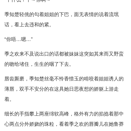
季知楚轻佻的勾着姐姐的下巴，面无表情的说着流氓
话，看上去违和的紧。
“你唔…嗯…”
季之欢来不及说出口的话都被妹妹这突如其来而又野蛮
的吻给堵住，生生的咽了下去。
唇齿厮磨，季知楚丝毫不怜香惜玉的啃咬着姐姐诱人的
薄唇，双手不安分的在这具她日思夜想的娇躯上游走
着。
细长的手指攀上两座绵软高峰，格外有力的掐捻着那中
心两点分外娇娆的珠粒，看着季之欢的唇瓣儿在她鲁莽