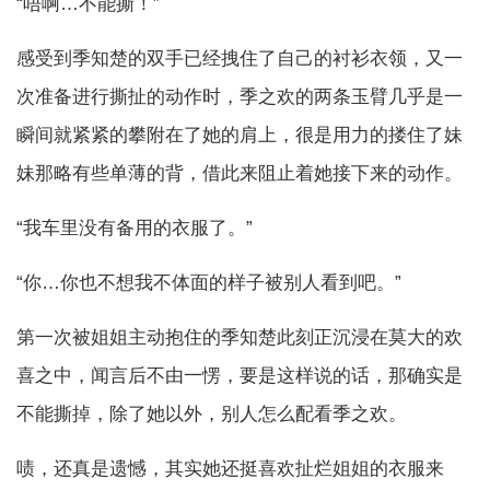
“唔啊…不能撕！”
感受到季知楚的双手已经拽住了自己的衬衫衣领，又一
次准备进行撕扯的动作时，季之欢的两条玉臂几乎是一
瞬间就紧紧的攀附在了她的肩上，很是用力的搂住了妹
妹那略有些单薄的背，借此来阻止着她接下来的动作。
“我车里没有备用的衣服了。”
“你…你也不想我不体面的样子被别人看到吧。”
第一次被姐姐主动抱住的季知楚此刻正沉浸在莫大的欢
喜之中，闻言后不由一愣，要是这样说的话，那确实是
不能撕掉，除了她以外，别人怎么配看季之欢。
啧，还真是遗憾，其实她还挺喜欢扯烂姐姐的衣服来