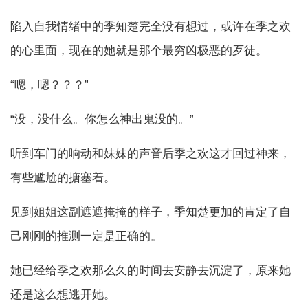
陷入自我情绪中的季知楚完全没有想过，或许在季之欢
的心里面，现在的她就是那个最穷凶极恶的歹徒。
“嗯，嗯？？？”
“没，没什么。你怎么神出鬼没的。”
听到车门的响动和妹妹的声音后季之欢这才回过神来，
有些尴尬的搪塞着。
见到姐姐这副遮遮掩掩的样子，季知楚更加的肯定了自
己刚刚的推测一定是正确的。
她已经给季之欢那么久的时间去安静去沉淀了，原来她
还是这么想逃开她。