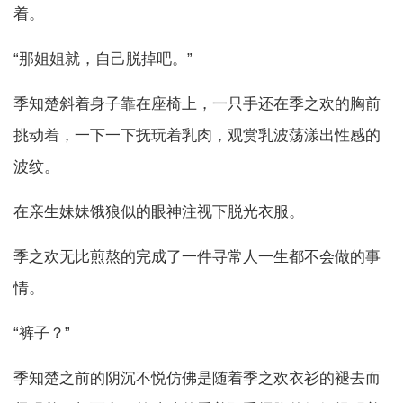
着。
“那姐姐就，自己脱掉吧。”
季知楚斜着身子靠在座椅上，一只手还在季之欢的胸前
挑动着，一下一下抚玩着乳肉，观赏乳波荡漾出性感的
波纹。
在亲生妹妹饿狼似的眼神注视下脱光衣服。
季之欢无比煎熬的完成了一件寻常人一生都不会做的事
情。
“裤子？”
季知楚之前的阴沉不悦仿佛是随着季之欢衣衫的褪去而