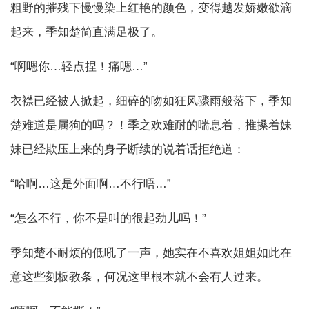
粗野的摧残下慢慢染上红艳的颜色，变得越发娇嫩欲滴
起来，季知楚简直满足极了。
“啊嗯你…轻点捏！痛嗯…”
衣襟已经被人掀起，细碎的吻如狂风骤雨般落下，季知
楚难道是属狗的吗？！季之欢难耐的喘息着，推搡着妹
妹已经欺压上来的身子断续的说着话拒绝道：
“哈啊…这是外面啊…不行唔…”
“怎么不行，你不是叫的很起劲儿吗！”
季知楚不耐烦的低吼了一声，她实在不喜欢姐姐如此在
意这些刻板教条，何况这里根本就不会有人过来。