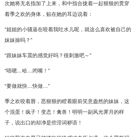
次她将无名指加了上来，和中指合拢着一起狠狠的贯穿
着季之欢的身体，贴在她的耳边说着：
“姐姐的小骚逼在咬着我吐水儿呢，就这么喜欢被自己的
妹妹操吗？”
“跟妹妹车震的感觉好吗？很刺激吧～”
“唔嗯…哈…闭嘴！”
“要做就快…快做…”
季之欢咬着唇，恶狠狠的瞪着眼前笑意盎然的妹妹，这
个混蛋！疯子！变态！禽兽！明明一副风光霁月的样
子，说出口的却净是些淫词秽语！