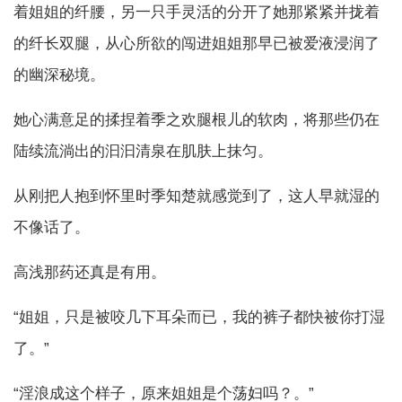
着姐姐的纤腰，另一只手灵活的分开了她那紧紧并拢着
的纤长双腿，从心所欲的闯进姐姐那早已被爱液浸润了
的幽深秘境。
她心满意足的揉捏着季之欢腿根儿的软肉，将那些仍在
陆续流淌出的汩汩清泉在肌肤上抹匀。
从刚把人抱到怀里时季知楚就感觉到了，这人早就湿的
不像话了。
高浅那药还真是有用。
“姐姐，只是被咬几下耳朵而已，我的裤子都快被你打湿
了。”
“淫浪成这个样子，原来姐姐是个荡妇吗？。”