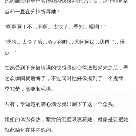
她的脑海中早已被情欲的快感冲击所占满，这个罪魁祸
首却一直在分神折辱她！
“啊啊啊！不…不啊…太快了…季知…唔啊！”
“嗯哈…太快了哈…会坏的哼…嗯啊啊我…我错了…慢
点…”
在感受到下身被填满的快感骤然变得激烈起来之后，季
之欢瞬间就后悔了，不过同时她好像摸到了一个规律，
季知楚，需要顺毛哄。
占有，季知楚的满心满念就只剩下了这一个念头。
姐姐的体温炙热，紧滑的洞壁吸咬着她，就像是要把她
就此融化在体内似的。