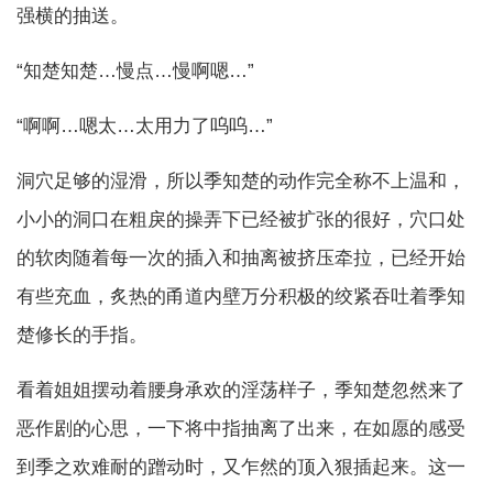
强横的抽送。
“知楚知楚…慢点…慢啊嗯…”
“啊啊…嗯太…太用力了呜呜…”
洞穴足够的湿滑，所以季知楚的动作完全称不上温和，
小小的洞口在粗戾的操弄下已经被扩张的很好，穴口处
的软肉随着每一次的插入和抽离被挤压牵拉，已经开始
有些充血，炙热的甬道内壁万分积极的绞紧吞吐着季知
楚修长的手指。
看着姐姐摆动着腰身承欢的淫荡样子，季知楚忽然来了
恶作剧的心思，一下将中指抽离了出来，在如愿的感受
到季之欢难耐的蹭动时，又乍然的顶入狠插起来。这一