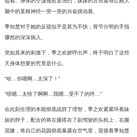
驳着。身体的空荡感愈发强烈，妹妹的言语羞辱让她大
脑中的某根神经一突一突的兴奋跳动着。
季知楚对于她的反驳似乎是甚为不快，骨节分明的手指
骤然的深深插入。
突如其来的刺激下，季之欢娇呼出声，终于明白了这些
天身体想要的究竟是什么。
“哈…你嗯啊…太深了！”
“唔嗯…太快了啊啊…我嗯…受不了的哼…”
在此刻生理的本能彻底战胜了理智，季之欢紧紧环着妹
妹的脖子，配合的将左腿搭在了副驾驶的头枕上，右腿
屈膝，将自己的花园彻底暴露在空气里，迎接着季知楚