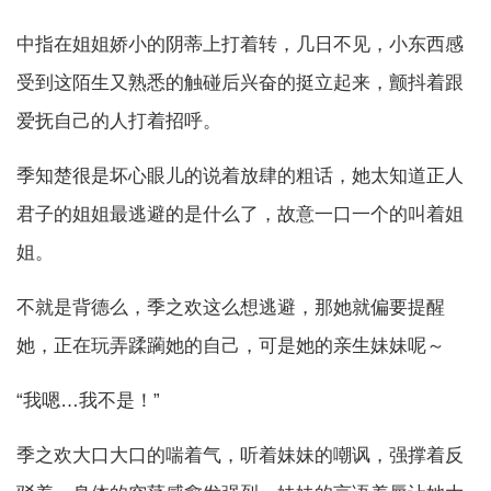
中指在姐姐娇小的阴蒂上打着转，几日不见，小东西感
受到这陌生又熟悉的触碰后兴奋的挺立起来，颤抖着跟
爱抚自己的人打着招呼。
季知楚很是坏心眼儿的说着放肆的粗话，她太知道正人
君子的姐姐最逃避的是什么了，故意一口一个的叫着姐
姐。
不就是背德么，季之欢这么想逃避，那她就偏要提醒
她，正在玩弄蹂躏她的自己，可是她的亲生妹妹呢～
“我嗯…我不是！”
季之欢大口大口的喘着气，听着妹妹的嘲讽，强撑着反