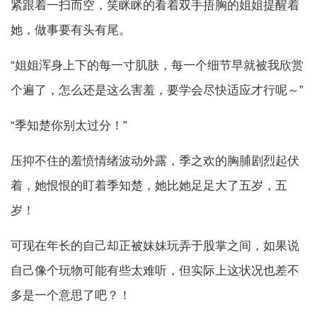
紧跟着一扫而空，笑眯眯的看着双手捂胸的姐姐提醒着
她，做事要有头有尾。
“姐姐浑身上下的每一寸肌肤，每一个细节早就被我欣赏
个遍了，怎么还是这么害羞，要学会尽快适应才行呢～”
“季知楚你别太过分！”
压抑不住的羞愤情绪波动外露，季之欢的胸脯剧烈起伏
着，她恨恨的盯着季知楚，她比她足足大了五岁，五
岁！
可现在年长的自己却正被妹妹玩弄于股掌之间，如果说
自己像个玩物可能有些太难听，但实际上这状况也差不
多是一个意思了吧？！