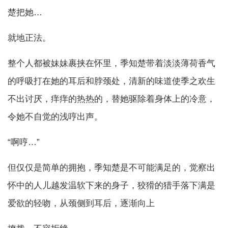
楚把她…
就地正法。
整个人都被妹妹裹挟在怀里，季知楚带着淡淡薄荷香气
的呼吸打在她的耳后和脖颈处，清新的味道使季之欢生
不出讨厌，痒痒的热热的，替她驱除着身体上的冷意，
令她不自觉的浅哼出声。
“啊哼…”
但仅仅是简单的拥抱，季知楚是不可能满足的，觉察出
怀中的人儿越发温软下来的身子，狡猾的猎手落下满是
爱欲的轻吻，从颈侧到耳后，逐渐向上