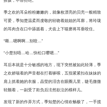
撩拨，不容拒绝。
季之欢的耳朵粉粉嫩嫩的，就像枚漂亮的贝壳一般精致
可爱，季知楚温柔而虔敬的轻吻着姐姐的耳廓，将玲珑
的耳肉含在口中舔舐着，犬齿上下噬磨将耳垂咬住。
“嘶…嗯啊啊…别咬…”
“小楚别唔…哈…快松口嘤嗯…”
耳后本就是十分敏感的地方，现下突然被如此轻薄，季
之欢娇喘着的声音都在打着哆嗦，五指紧紧扣在妹妹的
肩上抓着她的衣服，晶莹的泪含在眼圈儿里，睫毛微微
轻颤着，一副受了欺负后泫然欲泣的模样儿。
发现了新的作弄方式，季知楚的心情欢畅极了，一手揽