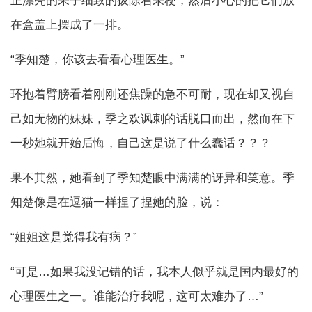
正漂亮的果子细致的拔除着果梗，然后小心的把它们放
在盒盖上摆成了一排。
“季知楚，你该去看看心理医生。”
环抱着臂膀看着刚刚还焦躁的急不可耐，现在却又视自
己如无物的妹妹，季之欢讽刺的话脱口而出，然而在下
一秒她就开始后悔，自己这是说了什么蠢话？？？
果不其然，她看到了季知楚眼中满满的讶异和笑意。季
知楚像是在逗猫一样捏了捏她的脸，说：
“姐姐这是觉得我有病？”
“可是…如果我没记错的话，我本人似乎就是国内最好的
心理医生之一。谁能治疗我呢，这可太难办了…”