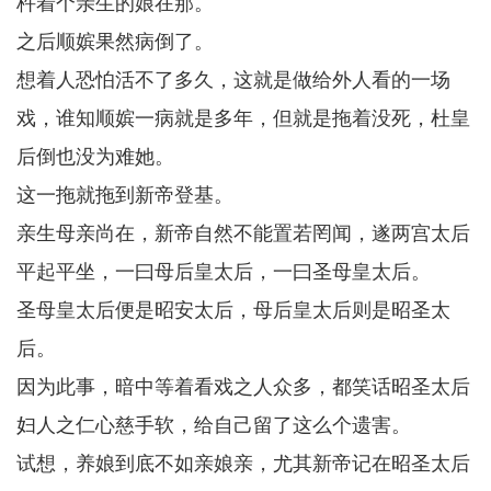
杵着个亲生的娘在那。
之后顺嫔果然病倒了。
想着人恐怕活不了多久，这就是做给外人看的一场
戏，谁知顺嫔一病就是多年，但就是拖着没死，杜皇
后倒也没为难她。
这一拖就拖到新帝登基。
亲生母亲尚在，新帝自然不能置若罔闻，遂两宫太后
平起平坐，一曰母后皇太后，一曰圣母皇太后。
圣母皇太后便是昭安太后，母后皇太后则是昭圣太
后。
因为此事，暗中等着看戏之人众多，都笑话昭圣太后
妇人之仁心慈手软，给自己留了这么个遗害。
试想，养娘到底不如亲娘亲，尤其新帝记在昭圣太后