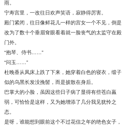
雨。
宁寿宫里，一改往日欢声笑语，寂静得厉害。
殿门紧闭，往日像鲜花儿一样的宫女一个不见，倒是
改为了数十个垂眉耷眼看着就一脸丧气的太监守在殿
门外。
“抱琴、侍书……”
“问玉……”
杜晚香从凤床上跌了下来，她穿着白色的寝衣，缎子
似的乌黑长发没挽髻，而是披散在身后。
巴掌大的小脸，虽因这些日子病了显得有些苍白羸
弱，可恰恰是这样，又为她增添了几分我见犹怜之
态。
是呀，谁能想到眼前这个不过花信之年的绝色女子，