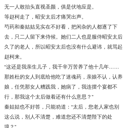
无一人敢抬头直视圣颜，俱是伏地应是。
等赵柯走了，昭安太后才痛哭出声。
芍药和秦姑姑见实在不好看，把闲杂的人都逐了下
去，只二人留下来侍候。她们二人也是服侍昭安太后
久了的老人，所以昭安太后也没有什么避讳，就骂起
赵柯来。
“这还是我亲生儿子，我千辛万苦养了他十几年……
那姓杜的女人到底给他吃了迷魂药，亲娘不认，认养
娘，任凭那女人糟践我，她病了，我连摆个宴都不
行，那我这个太后做着还有什么意思？”
秦姑姑也不好答，只能劝道：“太后，您老人家也别
这么说，别人不清楚，难道您还不清楚陛下的处
境？”