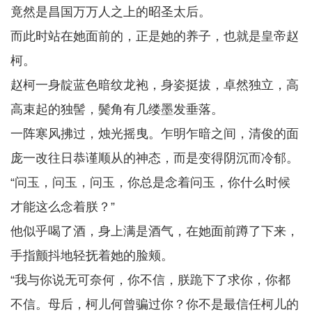
竟然是昌国万万人之上的昭圣太后。
而此时站在她面前的，正是她的养子，也就是皇帝赵
柯。
赵柯一身靛蓝色暗纹龙袍，身姿挺拔，卓然独立，高
高束起的独髻，鬓角有几缕墨发垂落。
一阵寒风拂过，烛光摇曳。乍明乍暗之间，清俊的面
庞一改往日恭谨顺从的神态，而是变得阴沉而冷郁。
“问玉，问玉，问玉，你总是念着问玉，你什么时候
才能这么念着朕？”
他似乎喝了酒，身上满是酒气，在她面前蹲了下来，
手指颤抖地轻抚着她的脸颊。
“我与你说无可奈何，你不信，朕跪下了求你，你都
不信。母后，柯儿何曾骗过你？你不是最信任柯儿的