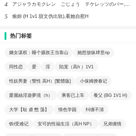
4
アジャラカモクレン ごじょう テケレッツのパー,【No. 42 Rube Goldberg Machine】十四
5
偷妳 (H 1v1 甜文伪出轨),看她自慰H
热门标签
嫡女谋权：睡个摄政王当靠山
她想放纵肆意np
同性恋
爱
淫
陷宠（高h ）1V1
性奴男妻（雙性 高H）[繁體版]
小保姆撩春记
愛麗絲淫遊夢境（h）
乘客已上车
養父 (BG 1V1 H)
大学【耻 虐 憋 荡】
情色学园
纠缠不清
铁t受难记
安可的性福生活（高H NP）
兄弟缠情