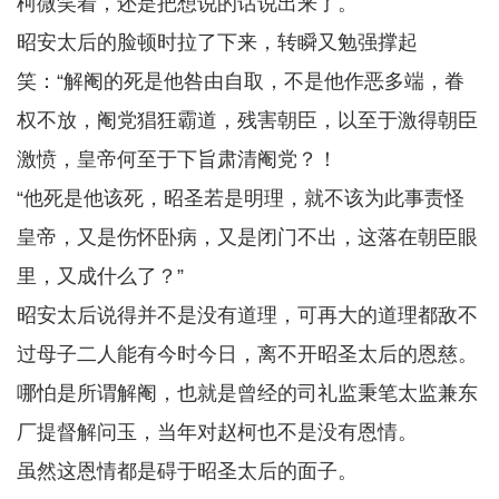
柯微笑着，还是把想说的话说出来了。
昭安太后的脸顿时拉了下来，转瞬又勉强撑起
笑：“解阉的死是他咎由自取，不是他作恶多端，眷
权不放，阉党猖狂霸道，残害朝臣，以至于激得朝臣
激愤，皇帝何至于下旨肃清阉党？！
“他死是他该死，昭圣若是明理，就不该为此事责怪
皇帝，又是伤怀卧病，又是闭门不出，这落在朝臣眼
里，又成什么了？”
昭安太后说得并不是没有道理，可再大的道理都敌不
过母子二人能有今时今日，离不开昭圣太后的恩慈。
哪怕是所谓解阉，也就是曾经的司礼监秉笔太监兼东
厂提督解问玉，当年对赵柯也不是没有恩情。
虽然这恩情都是碍于昭圣太后的面子。