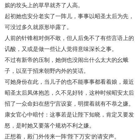
嫔的坟头上的草早就齐了人高。
起初她也安分老实了一阵儿，事事以昭圣太后为先，
可没过多久就原形毕露了。
人前的针锋相对倒不敢，但人后免不了有些言语上的
讥酸，又或是做一些让人觉得意味深长之事。
不过有新帝的压制，她倒也没闹出什么太大的幺蛾
子，以至于招来朝野内外的笑话。
可她身份在此，当儿子的也不能事事都看着娘，最近
昭圣太后凤体抱恙，久不见好转，这种时候昭安太后
招了一众命妇在慈宁宫设宴，明摆着就有不恭之嫌。
康女官心中暗忖：这事若是让陛下知晓，肯定又要发
怒，是时她又要落个规劝不利之嫌。
正想着，殿门外传来一阵‘陛下万安’的请安声。