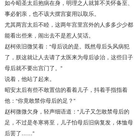
如今昭圣太后抱病在身，明理之人就算不关怀备至、
事必躬亲，也不该大摆宫宴用以取乐。
尤其两宫太后不睦，这两年宫里宫外的人多多少少都
能看出些来，闹出去不是惹人笑话。
赵柯依旧微笑着：“母后说的是。既然母后头风病犯
了，朕这就让人去请了太医来为母后诊治，这些日子
母后就不要出宫门了。”
说着，他站了起来。
昭安太后有些不敢置信的看着儿子，抖着手指指着
他：“你竟敢禁你母后的足？”
赵柯微微欠身，轻声细语道：“儿子又怎敢禁母后的
足，不过是冬寒将至，儿子怕母后旧病复发，体恤母
后罢了……”