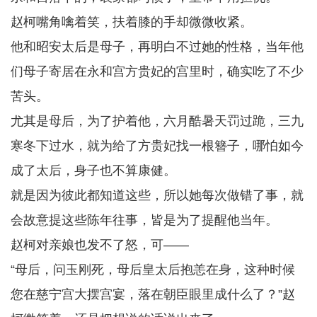
赵柯嘴角噙着笑，扶着膝的手却微微收紧。
他和昭安太后是母子，再明白不过她的性格，当年他
们母子寄居在永和宫方贵妃的宫里时，确实吃了不少
苦头。
尤其是母后，为了护着他，六月酷暑天罚过跪，三九
寒冬下过水，就为给了方贵妃找一根簪子，哪怕如今
成了太后，身子也不算康健。
就是因为彼此都知道这些，所以她每次做错了事，就
会故意提这些陈年往事，皆是为了提醒他当年。
赵柯对亲娘也发不了怒，可——
“母后，问玉刚死，母后皇太后抱恙在身，这种时候
您在慈宁宫大摆宫宴，落在朝臣眼里成什么了？”赵