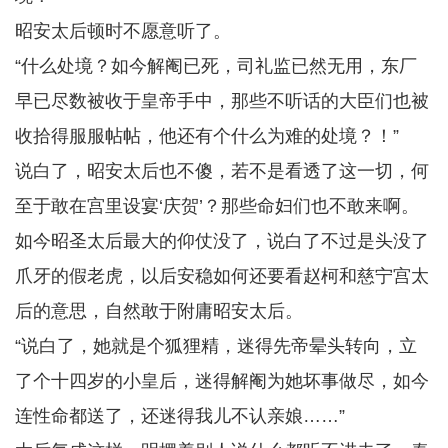
昭安太后顿时不愿意听了。
“什么处境？如今解阉已死，司礼监已然无用，东厂
早已尽数被收于皇帝手中，那些不听话的大臣们也被
收拾得服服帖帖，他还有个什么为难的处境？！”
说白了，昭安太后也不傻，若不是看透了这一切，何
至于敢在宫里设宴‘庆贺’？那些命妇们也不敢来啊。
如今昭圣太后最大的仰仗没了，说白了不过是头没了
爪牙的假老虎，以后安稳如何还要看赵柯和慈宁宫太
后的意思，自然敢于附庸昭安太后。
“说白了，她就是个狐狸精，迷得先帝晕头转向，立
了个十四岁的小皇后，迷得解阉为她坏事做尽，如今
连性命都送了，还迷得我儿不认亲娘……”