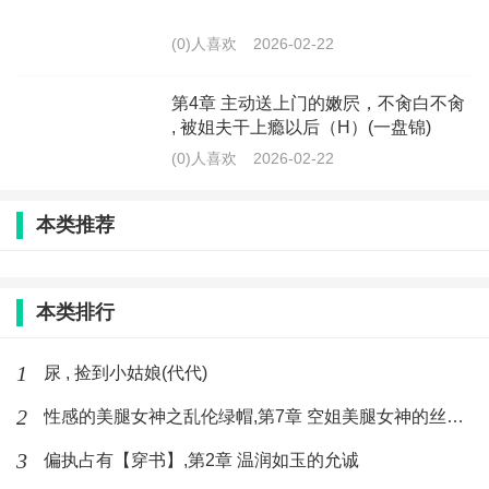
(0)人喜欢
2026-02-22
第4章 主动送上门的嫩屄，不肏白不肏
, 被姐夫干上瘾以后（H）(一盘锦)
(0)人喜欢
2026-02-22
本类推荐
本类排行
1
尿 , 捡到小姑娘(代代)
2
性感的美腿女神之乱伦绿帽,第7章 空姐美腿女神的丝袜足交
3
偏执占有【穿书】,第2章 温润如玉的允诚