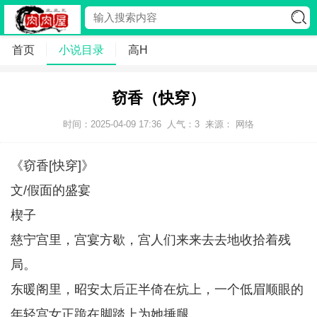
首页
小说目录
高H
窃香（快穿）
时间：2025-04-09 17:36
人气：
3
来源： 网络
《窃香[快穿]》
文/假面的盛宴
楔子
慈宁宫里，宫宴方歇，宫人们来来去去地收拾着残
局。
东暖阁里，昭安太后正半倚在炕上，一个低眉顺眼的
年轻宫女正跪在脚踏上为她捶腿。