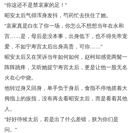
“你这还不是禁哀家的足！”
昭安太后气得浑身发抖，芍药忙去扶住了她。
“哀家真是白生了你一场，你怎么不想想当年在永和
宫……是，母后是没本事，出身低下，也不得先帝宠
爱，不如宁寿宫太后出身高贵，可你……”
昭安太后又在哭诉当年如何如何，赵柯却感觉两鬓一
阵阵跳疼，又听她提宁寿宫太后，更是让他一股无名
火在心中烧。
他转过身又回身，单手负于身后，食指不停地搓着大
拇指上的扳指，没有再去看昭安太后，而是看着其他
人。
“好好侍候太后，若是出了什么差错，朕为你们是
问。”