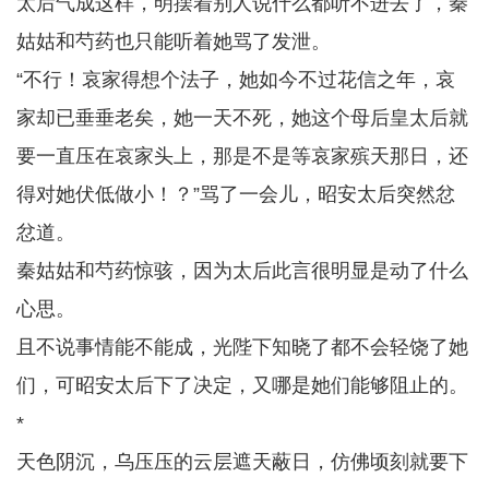
太后气成这样，明摆着别人说什么都听不进去了，秦
姑姑和芍药也只能听着她骂了发泄。
“不行！哀家得想个法子，她如今不过花信之年，哀
家却已垂垂老矣，她一天不死，她这个母后皇太后就
要一直压在哀家头上，那是不是等哀家殡天那日，还
得对她伏低做小！？”骂了一会儿，昭安太后突然忿
忿道。
秦姑姑和芍药惊骇，因为太后此言很明显是动了什么
心思。
且不说事情能不能成，光陛下知晓了都不会轻饶了她
们，可昭安太后下了决定，又哪是她们能够阻止的。
*
天色阴沉，乌压压的云层遮天蔽日，仿佛顷刻就要下