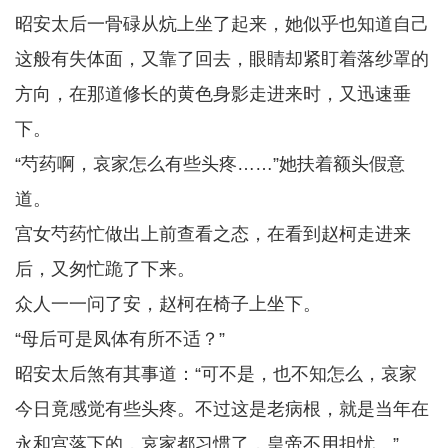
昭安太后一骨碌从炕上坐了起来，她似乎也知道自己
这般有失体面，又靠了回去，眼睛却紧盯着落纱罩的
方向，在那道修长的黄色身影走进来时，又迅速垂
下。
“芍药啊，哀家怎么有些头疼……”她扶着额头假意
道。
宫女芍药忙做出上前查看之态，在看到赵柯走进来
后，又匆忙跪了下来。
众人一一问了安，赵柯在椅子上坐下。
“母后可是凤体有所不适？”
昭安太后煞有其事道：“可不是，也不知怎么，哀家
今日竟感觉有些头疼。不过这是老病根，就是当年在
永和宫落下的，哀家都习惯了，皇帝不用担忧。”