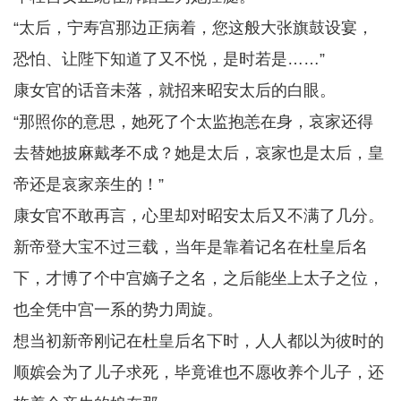
“太后，宁寿宫那边正病着，您这般大张旗鼓设宴，
恐怕、让陛下知道了又不悦，是时若是……”
康女官的话音未落，就招来昭安太后的白眼。
“那照你的意思，她死了个太监抱恙在身，哀家还得
去替她披麻戴孝不成？她是太后，哀家也是太后，皇
帝还是哀家亲生的！”
康女官不敢再言，心里却对昭安太后又不满了几分。
新帝登大宝不过三载，当年是靠着记名在杜皇后名
下，才博了个中宫嫡子之名，之后能坐上太子之位，
也全凭中宫一系的势力周旋。
想当初新帝刚记在杜皇后名下时，人人都以为彼时的
顺嫔会为了儿子求死，毕竟谁也不愿收养个儿子，还