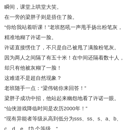
瞬间，课堂上哄堂大笑。
在一旁的梁胖子则是捂住了脸。
“你给我站着听课！”老班怒吼一声甩手扬出粉笔灰，
精准地糊了许诺一脸。
许诺直接愣住了，不只是自己被甩了满脸粉笔灰。
因为两人之间隔了有五十米！在中间还隔着数十人，
却只有他被灰糊了一脸！
这难道不是超自然现象？
老班随手一点：“梁伟铭你来回答！”
梁胖子成功中招，他站起来幽怨地看了许诺一眼。
“仙侠游戏降临时间是农历2000年！”
“现有异能者等级从高到低分为sss、ss、s、a、b、
c、d、e、f九个等级。”