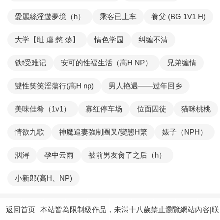
愛麗絲淫遊夢境（h）
乘客已上车
養父 (BG 1V1 H)
大学【耻 虐 憋 荡】
情色学园
纠缠不清
铁t受难记
安可的性福生活（高H NP）
兄弟缠情
雙性笑笑淫蕩行(高H np)
男人艳遇——过年回乡
美味佳肴（1v1）
寡红停车场
位面囚徒
猫咪桃桃
情欲九歌
神魔追妻強制圈叉/變態H繁
婊子（NPH）
洇浔
孕中云雨
被前男友肏了之后（h）
小新郎(高H、NP)
返回首页
本站皆為限制級作品，未滿十八歲禁止瀏覽網站內容|联