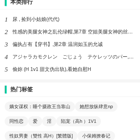
本类排行
1
尿 , 捡到小姑娘(代代)
2
性感的美腿女神之乱伦绿帽,第7章 空姐美腿女神的丝袜足交
3
偏执占有【穿书】,第2章 温润如玉的允诚
4
アジャラカモクレン ごじょう テケレッツのパー,【No. 42 Rube Goldberg Machine】十四
5
偷妳 (H 1v1 甜文伪出轨),看她自慰H
热门标签
嫡女谋权：睡个摄政王当靠山
她想放纵肆意np
同性恋
爱
淫
陷宠（高h ）1V1
性奴男妻（雙性 高H）[繁體版]
小保姆撩春记