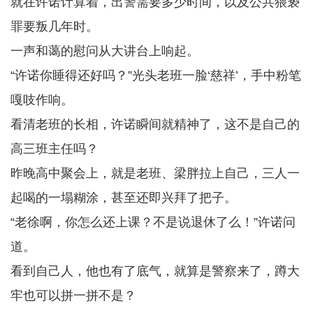
就在许诺计算着，出警需要多少时间，以及公共猥亵
罪要叛几年时。
一声和蔼的慰问从大讲台上响起。
“许诺你睡得还好吗？”光头老班一脸‘慈祥’，手中粉笔
嘎吱作响。
看清老班的长相，许诺瞬间就精神了，这不是自己的
高三班主任吗？
昨晚高中聚会上，就是老班、梁胖拉上自己，三人一
起喝的一塌糊涂，甚至还即兴拜了把子。
“老徐啊，你怎么还上课？不是说退休了么！”许诺问
道。
看到自己人，他也有了底气，就算是警察来了，蹲大
牢也可以拼一拼不是？