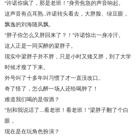
“许诺你疯了，那是老班！”身旁焦急的声音响起。
这声音有点耳熟..许诺转头看去，大胖脸、绿豆眼，
飘逸的刘海随风飘。
“胖子你怎么又胖回来了？！”许诺惊出一身冷汗。
这人正是一同买醉的梁胖子。
现实中梁胖子并不胖，只是小时又矮又胖，到了大学
时候才瘦了下来。
外号叫了十多年叫习惯了才一直没改口。
奇了怪了，怎么醉一场人还给喝肿了！
难道我们喝的是假酒？
“别和我说话了...看老班！看老班！”梁胖子翻了个白
眼，
现在是在玩角色扮演？