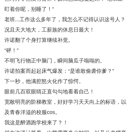
盯着你呢，别睡了！”
老班...工作这么多年了，我怎么不记得认识这号人？
况且天大地大，工薪族的休息日最大！
许诺翻了个身打算继续补觉。
“砰！”
不明飞行物正中脑门，瞬间脑瓜子嗡嗡的。
许诺拍案而起起床气爆发：“是谁敢偷袭你爹？”
下一秒，他满腔怒火化作了惊愕。
眼前几百双眼睛正直勾勾地看着自己！
宽敞明亮的阶梯教室，好好学习天天向上的标语，以
及青春洋溢的校服cos。
我这是醉酒跑学校来了？！