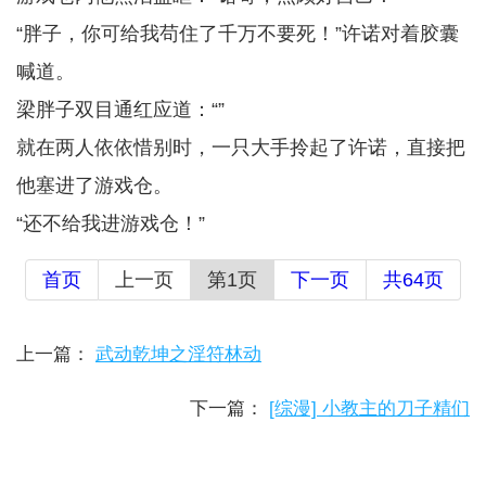
“胖子，你可给我苟住了千万不要死！”许诺对着胶囊
喊道。
梁胖子双目通红应道：“”
就在两人依依惜别时，一只大手拎起了许诺，直接把
他塞进了游戏仓。
“还不给我进游戏仓！”
首页
上一页
第1页
下一页
共64页
上一篇：
武动乾坤之淫符林动
下一篇：
[综漫] 小教主的刀子精们