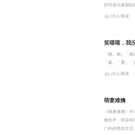
好些老玩家都回归
(0)人阅读
笑嘻嘻，我
「她、她」「她
「豪」「娶」「寡
(0)人阅读
萌妻难擒
《萌妻难擒》作
脆铃声，吵杂得
门外的黑衣壮汉，