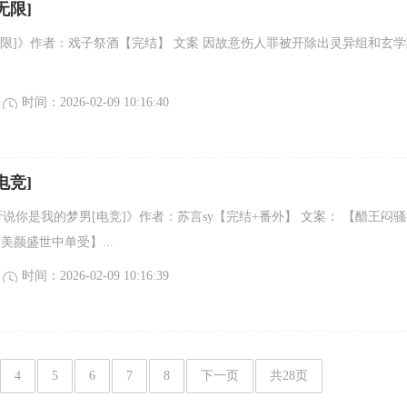
无限]
无限]》作者：戏子祭酒【完结】 文案 因故意伤人罪被开除出灵异组和玄学
时间：2026-02-09 10:16:40
电竞]
听说你是我的梦男[电竞]》作者：苏言sy【完结+番外】 文案： 【醋王闷
美颜盛世中单受】...
时间：2026-02-09 10:16:39
4
5
6
7
8
下一页
共28页