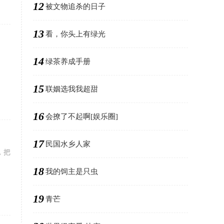
12
被文物追杀的日子
13
看，你头上有绿光
14
绿茶养成手册
15
联姻选我我超甜
16
会撩了不起啊[娱乐圈]
17
民国水乡人家
，把
18
我的饲主是只虫
19
青芒