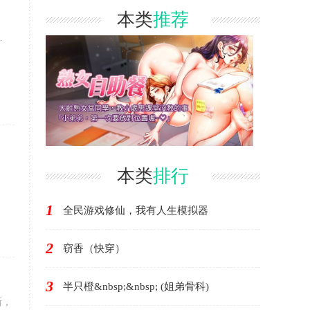
本类
推荐
.
.
本类
排行
1
全民游戏修仙，我有人生模拟器
2
窃香（快穿）
3
半只橙&nbsp;&nbsp; (姐弟骨科)
新，