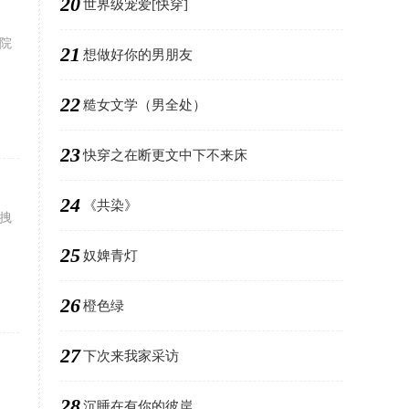
20
世界级宠爱[快穿]
院
21
想做好你的男朋友
22
糙女文学（男全处）
23
快穿之在断更文中下不来床
24
《共染》
骚拽
25
奴婢青灯
26
橙色绿
27
下次来我家采访
28
沉睡在有你的彼岸