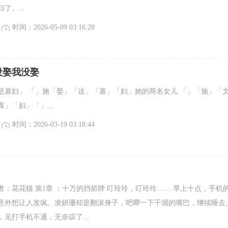
了。...
时间：2026-05-09 03:16:28
没娶我没娶
是寡妇」 「」施「娶」「这」「寡」「妇」她的两名女儿 「」「施」「
」「妇」「」...
时间：2026-03-19 03:18:44
者：花花猫 第1章 ：十万的挡箭牌 叮玲玲，叮玲玲…… 早上十点，手机
意外想让人发疯。凌妍珊却是翻滚身子，吧唧一下干涸的嘴巴，继续睡去
见打手机不通，无奈叹了...