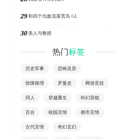
29
和四个仇敌流落荒岛 GL
30
美人与教授
热门
标签
历史军事
恐怖灵异
惊悚推理
罗曼史
网游竞技
同人
穿越重生
科幻异能
百合
校园言情
都市言情
古代言情
奇幻玄幻