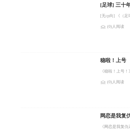
[足球] 三
[无cp向] 《（
(0)人阅读
稳啦！上号
《稳啦！上号！》
(0)人阅读
网恋是我复
《网恋是我复仇