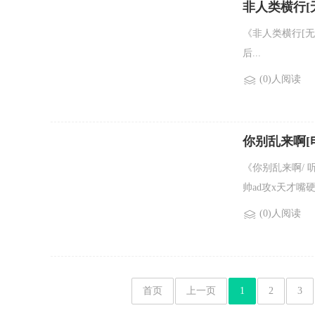
非人类横行[
《非人类横行[
后...
(0)人阅读
你别乱来啊[
《你别乱来啊/ 
帅ad攻x天才嘴硬
(0)人阅读
首页
上一页
1
2
3