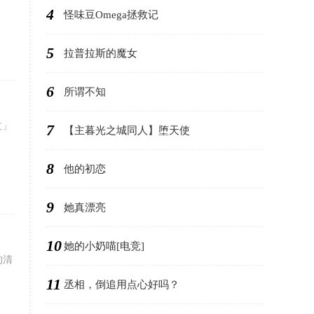
4
怪味豆Omega拯救记
5
拉普拉斯的魔女
6
所谓不知
文」
7
【主暮光之城同人】堕天使
8
他的初恋
9
她真漂亮
10
她的小奶喵[电竞]
的清
。
11
丞相，倒追用点心好吗？