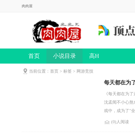
肉肉屋
首页
小说目录
高H
当前位置：首页 > 标签 > 网游竞技
每天都在为
《每天都在为了
沈孟闻不小心熬
戏中，成为了“全
(0)人阅读