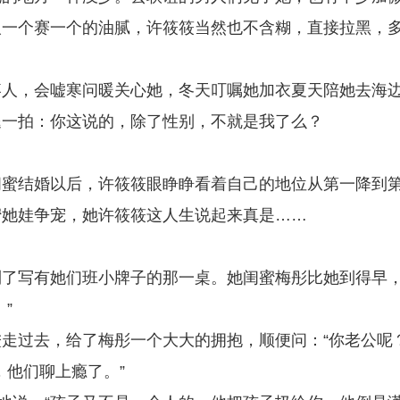
人一个赛一个的油腻，许筱筱当然也不含糊，直接拉黑，
疼人，会嘘寒问暖关心她，冬天叮嘱她加衣夏天陪她去海
腿一拍：你这说的，除了性别，不就是我了么？
？
闺蜜结婚以后，许筱筱眼睁睁看着自己的地位从第一降到
蜜她娃争宠，她许筱筱这人生说起来真是……
到了写有她们班小牌子的那一桌。她闺蜜梅彤比她到得早
”
走过去，给了梅彤一个大大的拥抱，顺便问：“你老公呢？
，他们聊上瘾了。”