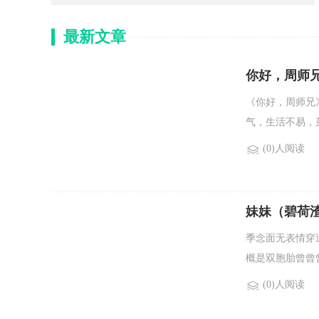
最新文章
你好，周师
《你好，周师兄
气，生活不易，菜
(0)人阅读
妹妹（碧荷渣
季念面无表情穿
概是双胞胎曾曾曾
(0)人阅读