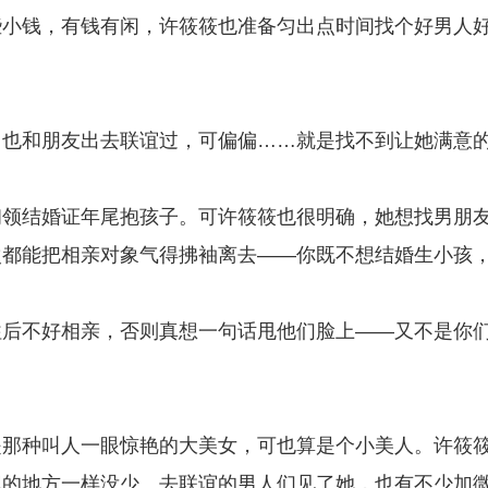
些小钱，有钱有闲，许筱筱也准备匀出点时间找个好男人
！
，也和朋友出去联谊过，可偏偏……就是找不到让她满意
初领结婚证年尾抱孩子。可许筱筱也很明确，她想找男朋
次都能把相亲对象气得拂袖离去——你既不想结婚生小孩
往后不好相亲，否则真想一句话甩他们脸上——又不是你
。
是那种叫人一眼惊艳的大美女，可也算是个小美人。许筱
翘的地方一样没少。去联谊的男人们见了她，也有不少加