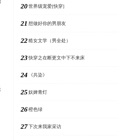
潇
20
世界级宠爱[快穿]
21
想做好你的男朋友
22
糙女文学（男全处）
，
23
快穿之在断更文中下不来床
24
《共染》
是
25
奴婢青灯
26
橙色绿
27
下次来我家采访