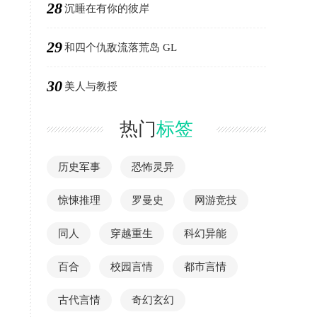
28
沉睡在有你的彼岸
29
和四个仇敌流落荒岛 GL
30
美人与教授
热门
标签
历史军事
恐怖灵异
惊悚推理
罗曼史
网游竞技
同人
穿越重生
科幻异能
百合
校园言情
都市言情
古代言情
奇幻玄幻