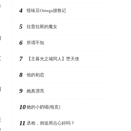
好
4
怪味豆Omega拯救记
5
拉普拉斯的魔女
的
6
所谓不知
7
友
【主暮光之城同人】堕天使
，
8
他的初恋
们
9
她真漂亮
10
她的小奶喵[电竞]
筱
11
丞相，倒追用点心好吗？
微