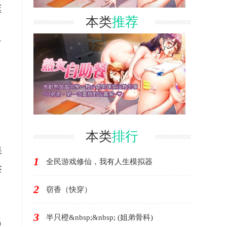
挺
本类
推荐
了
，
本类
排行
果
1
全民游戏修仙，我有人生模拟器
趁
2
窃香（快穿）
3
半只橙&nbsp;&nbsp; (姐弟骨科)
名