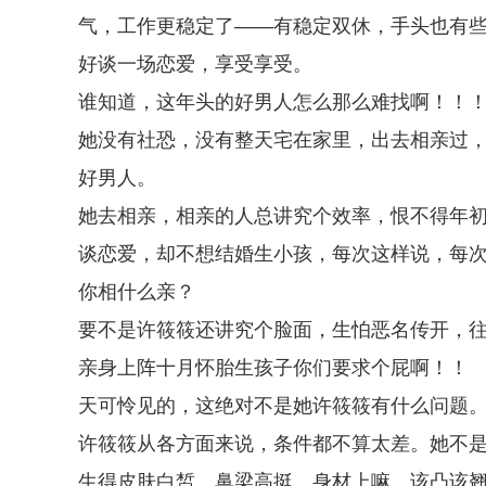
气，工作更稳定了——有稳定双休，手头也有
好谈一场恋爱，享受享受。
谁知道，这年头的好男人怎么那么难找啊！！
她没有社恐，没有整天宅在家里，出去相亲过
好男人。
她去相亲，相亲的人总讲究个效率，恨不得年
谈恋爱，却不想结婚生小孩，每次这样说，每
你相什么亲？
要不是许筱筱还讲究个脸面，生怕恶名传开，
亲身上阵十月怀胎生孩子你们要求个屁啊！！
天可怜见的，这绝对不是她许筱筱有什么问题
许筱筱从各方面来说，条件都不算太差。她不
生得皮肤白皙，鼻梁高挺，身材上嘛，该凸该