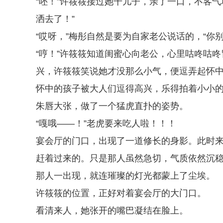
“呸！”许筱筱接过她干儿子，亲了一口，不客
洒去了！”
“哎呀，”梅彤自然是要为自家老公说话的，“你
“哼！”许筱筱知道闺蜜心向老公，心里咕咚咕
兴，许筱筱笑说她才没那么小气，便逗弄起怀
怀中的孩子被大人们逗得高兴，乐得拍着小小
朱唇大张，做了一个猛虎直扑的姿势。
“嘎哦——！”老虎要来吃人啦！！！
宴会厅的门口，出现了一道修长的身影。此时
赶着过来的。只是那人虽然急切，气质依然沉
那人一出现，就连璀璨的灯光都蒙上了尘埃。
许筱筱的位置，正好对着宴会厅的大门口。
看清来人，她张开的嘴巴凝结在脸上。