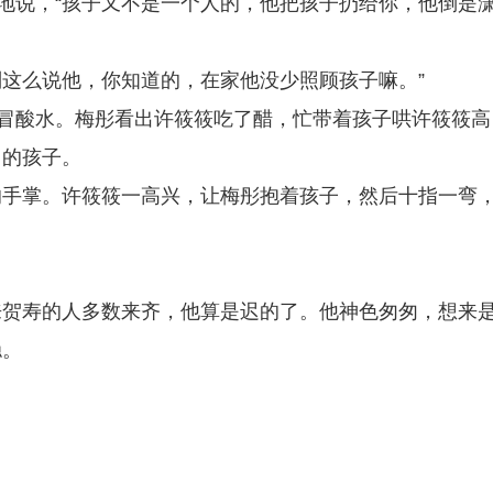
气地说，“孩子又不是一个人的，他把孩子扔给你，他倒是
别这么说他，你知道的，在家他没少照顾孩子嘛。”
咚冒酸水。梅彤看出许筱筱吃了醋，忙带着孩子哄许筱筱高
中的孩子。
的手掌。许筱筱一高兴，让梅彤抱着孩子，然后十指一弯
来贺寿的人多数来齐，他算是迟的了。他神色匆匆，想来
稳。