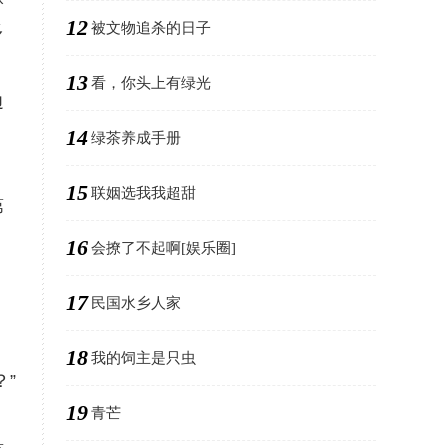
12
被文物追杀的日子
多
13
看，你头上有绿光
边
14
绿茶养成手册
15
联姻选我我超甜
第
16
会撩了不起啊[娱乐圈]
17
民国水乡人家
，
18
我的饲主是只虫
”
19
青芒