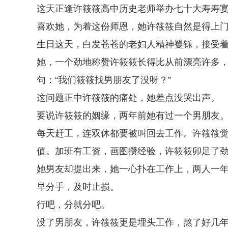
这天正逢许筱筱高中历史老师举办七十大寿寿
喜欢她，为着这份师恩，她许筱筱自然是得上
生日这天，白发苍苍的老妇人精神矍铄，接受
她，一个劲地称赞许筱筱长得比从前漂亮许多
句：“我们筱筱找男朋友了没呀？”
这问题正中许筱筱的痛处，她差点没哭出声。
要说许筱筱的姻缘，两年前她有过一个男朋友
每天赶工，连双休都要被叫回去工作。许筱筱
值。加班有工资，画图攒经验，许筱筱卯足了
她男友却提出来，她一心扑在工作上，两人一
早分手，及时止损。
行吧，分就分吧。
没了男朋友，许筱筱更是埋头工作，熬了好几