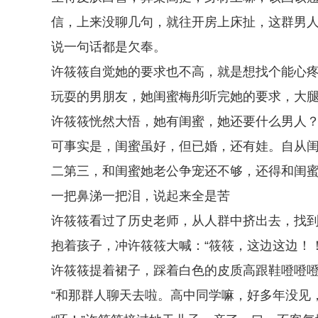
信，上来没聊几句，就往开房上床扯，这群男
说一句话都是欠奉。
许筱筱自觉她的要求也不高，就是想找个能心
玩耍的男朋友，她闺蜜梅彤听完她的要求，大
许筱筱恍然大悟，她有闺蜜，她还要什么男人
可事实是，闺蜜虽好，但已婚，还有娃。自从
二第三，和闺蜜她老公争宠还不够，还得和闺
一把鼻涕一把泪，说起来全是苦
许筱筱看过了历史老师，从人群中挤出去，找
抱着孩子，冲许筱筱大喊：“筱筱，这边这边！！
许筱筱提着裙子，踩着白色的皮质高跟鞋噔噔噔
“和那群人聊天去啦。高中同学嘛，好多年没见