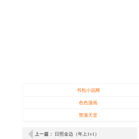
书包小说网
色色漫画
禁漫天堂
上一篇：
日照金边（年上1v1）