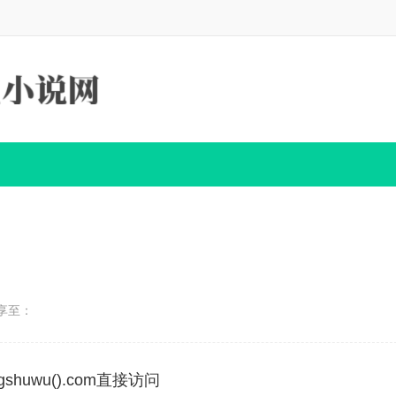
享至：
huwu().com直接访问