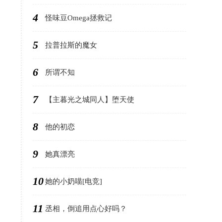
4
怪味豆Omega拯救记
5
拉普拉斯的魔女
6
所谓不知
7
【主暮光之城同人】堕天使
8
他的初恋
9
她真漂亮
10
她的小奶喵[电竞]
11
丞相，倒追用点心好吗？