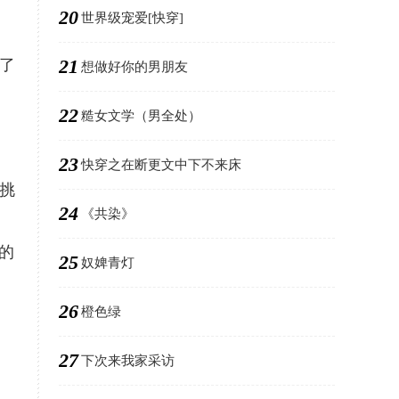
20
世界级宠爱[快穿]
21
了
想做好你的男朋友
22
糙女文学（男全处）
23
快穿之在断更文中下不来床
挑
24
《共染》
的
25
奴婢青灯
26
橙色绿
27
下次来我家采访