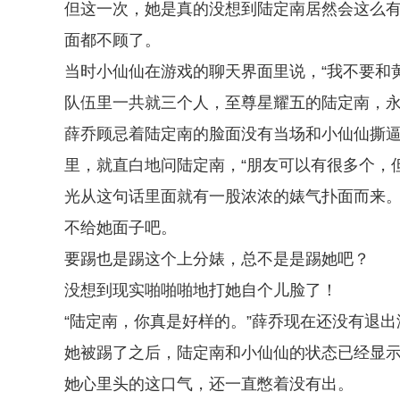
但这一次，她是真的没想到陆定南居然会这么有
面都不顾了。
当时小仙仙在游戏的聊天界面里说，“我不要和
队伍里一共就三个人，至尊星耀五的陆定南，
薛乔顾忌着陆定南的脸面没有当场和小仙仙撕
里，就直白地问陆定南，“朋友可以有很多个，
光从这句话里面就有一股浓浓的婊气扑面而来
不给她面子吧。
要踢也是踢这个上分婊，总不是是踢她吧？
没想到现实啪啪啪地打她自个儿脸了！
“陆定南，你真是好样的。”薛乔现在还没有退
她被踢了之后，陆定南和小仙仙的状态已经显
她心里头的这口气，还一直憋着没有出。