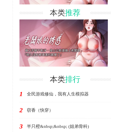
本类
推荐
本类
排行
1
全民游戏修仙，我有人生模拟器
2
窃香（快穿）
3
半只橙&nbsp;&nbsp; (姐弟骨科)