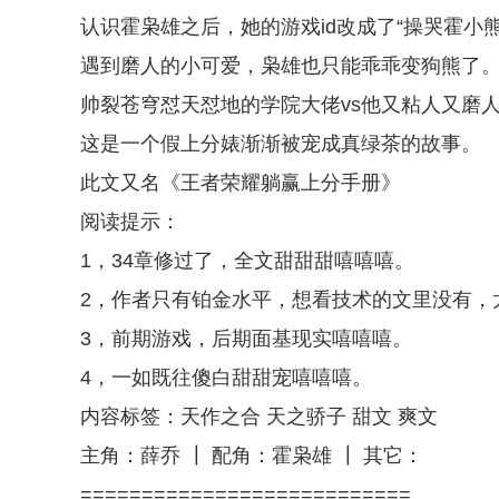
认识霍枭雄之后，她的游戏id改成了“操哭霍小熊
遇到磨人的小可爱，枭雄也只能乖乖变狗熊了
帅裂苍穹怼天怼地的学院大佬vs他又粘人又磨
这是一个假上分婊渐渐被宠成真绿茶的故事。
此文又名《王者荣耀躺赢上分手册》
阅读提示：
1，34章修过了，全文甜甜甜嘻嘻嘻。
2，作者只有铂金水平，想看技术的文里没有，
3，前期游戏，后期面基现实嘻嘻嘻。
4，一如既往傻白甜甜宠嘻嘻嘻。
内容标签：天作之合 天之骄子 甜文 爽文
主角：薛乔 ┃ 配角：霍枭雄 ┃ 其它：
===========================