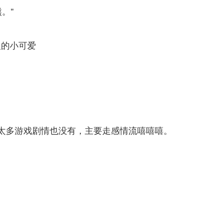
。”
。
人的小可爱
太多游戏剧情也没有，主要走感情流嘻嘻嘻。