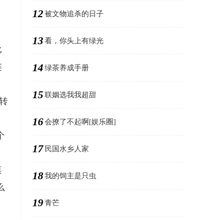
12
被文物追杀的日子
13
看，你头上有绿光
比
14
连
绿茶养成手册
15
联姻选我我超甜
转
16
会撩了不起啊[娱乐圈]
个
17
民国水乡人家
桌
18
我的饲主是只虫
么
19
青芒