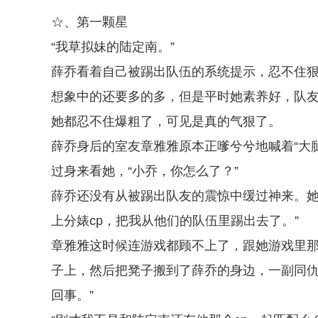
☆、第一颗星
“我草拟妹的陆定南。”
薛乔看着自己被踢出队伍的系统提示，忍不住
想象中的还要多的多，但是平时她素养好，队
她都忍不住爆粗了，可见是真的气狠了。
薛乔身后的室友章雅雅原本正嗲兮兮地喊着“大
过身来看她，“小乔，你怎么了？”
薛乔还没有从被踢出队友的震惊中缓过神来。她
上分婊cp，把我从他们的队伍里踢出去了。”
章雅雅这时候连游戏都顾不上了，跟她游戏里
子上，然后把凳子搬到了薛乔的身边，一副同仇
回事。”