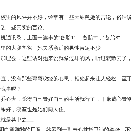
学校里的风评并不好，经常有一些大肆黑她的言论，俗话
不乏一些真实的言论。
讯录，上面一连串的“备胎1”，“备胎2”，“备胎3”……
戏里的大腿爸爸，她关系亲近的男性肯定不少。
不加理会，这些话对她来说就像过耳的风，听过就散去了
子直，没有那些弯弯绕绕的心思，相处起来让人轻松。至
什么事呢？
薛乔心大，觉得自己管好自己的生活就行了，干嘛费心管
关系好，寝室也是她们两人住。
雅就是其中之二。
有明白章雅雅的用意，她看到一副专心抹指甲油的姿势，不