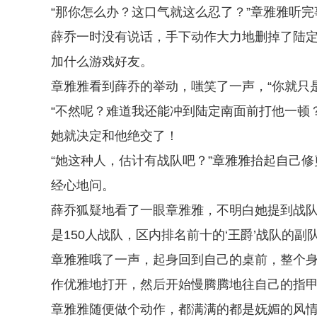
“那你怎么办？这口气就这么忍了？”章雅雅听
薛乔一时没有说话，手下动作大力地删掉了陆
加什么游戏好友。
章雅雅看到薛乔的举动，嗤笑了一声，“你就只
“不然呢？难道我还能冲到陆定南面前打他一顿
她就决定和他绝交了！
“她这种人，估计有战队吧？”章雅雅抬起自己
经心地问。
薛乔狐疑地看了一眼章雅雅，不明白她提到战队
是150人战队，区内排名前十的‘王爵’战队的副队
章雅雅哦了一声，起身回到自己的桌前，整个
作优雅地打开，然后开始慢腾腾地往自己的指
章雅雅随便做个动作，都满满的都是妩媚的风