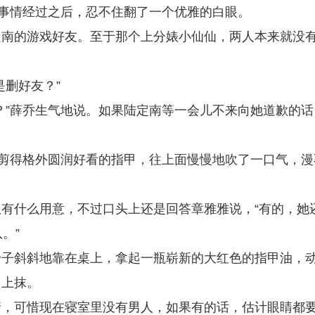
完事情经过之后，忍不住翻了一个优雅的白眼。
定南的游戏好友。至于那个上分婊小仙仙，两人本来就没
是删好友？”
？”薛乔生气地说。如果陆定南等一会儿不来向她道歉的话
修剪得格外圆润好看的指甲，往上面慢慢地吹了一口气，漫
有什么用意，不过口头上还是回答章雅雅说，“有的，她
。”
身子斜斜地靠在桌上，拿起一瓶崭新的大红色的指甲油，
甲上抹。
情，可惜现在寝室里没有男人，如果有的话，估计眼睛都