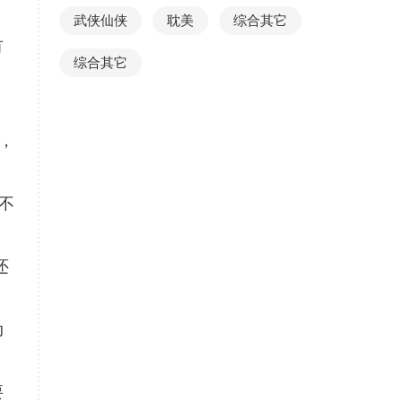
武侠仙侠
耽美
综合其它
有
综合其它
，
不
还
动
要