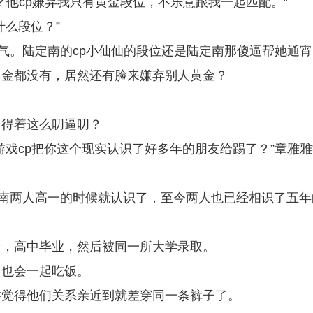
？他cp嫌弃我只有黄金段位，不乐意跟我一起匹配。”
什么段位？”
股气。陆定南的cp小仙仙的段位还是陆定南那傻逼帮她通宵
黄金都没有，居然还有脸来嫌弃别人黄金？
用得着这么叨逼叨？
游戏cp把你这个现实认识了好多年的朋友给踢了？”章雅雅
定南两人高一的时候就认识了，至今两人也已经相识了五年
考，高中毕业，然后被同一所大学录取。
常也会一起吃饭。
乔觉得他们关系亲近到就差穿同一条裤子了。