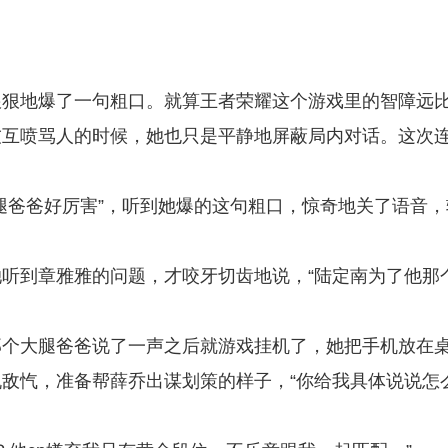
狠狠地爆了一句粗口。就算王者荣耀这个游戏里的智障远
友互喷骂人的时候，她也只是平静地屏蔽局内对话。这次
腿爸爸好厉害”，听到她爆的这句粗口，惊奇地关了语音，
听到章雅雅的问题，才咬牙切齿地说，“陆定南为了他那
那个大腿爸爸说了一声之后就游戏挂机了，她把手机放在
敌忾，准备帮薛乔出谋划策的样子，“你给我具体说说怎