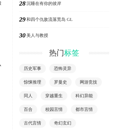
28
脸
沉睡在有你的彼岸
29
和四个仇敌流落荒岛 GL
30
美人与教授
热门
标签
么
历史军事
恐怖灵异
惊悚推理
罗曼史
网游竞技
同人
穿越重生
科幻异能
百合
校园言情
都市言情
古代言情
奇幻玄幻