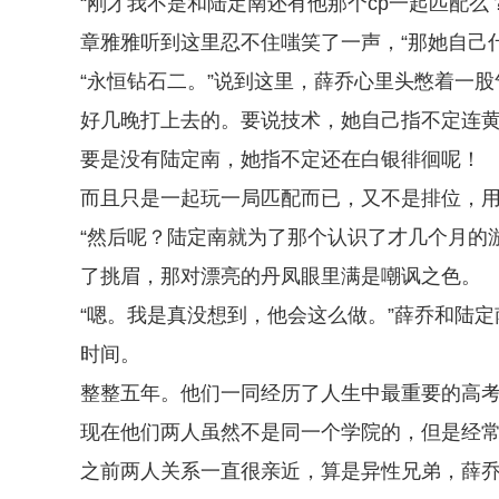
“刚才我不是和陆定南还有他那个cp一起匹配么
章雅雅听到这里忍不住嗤笑了一声，“那她自己
“永恒钻石二。”说到这里，薛乔心里头憋着一
好几晚打上去的。要说技术，她自己指不定连
要是没有陆定南，她指不定还在白银徘徊呢！
而且只是一起玩一局匹配而已，又不是排位，
“然后呢？陆定南就为了那个认识了才几个月的
了挑眉，那对漂亮的丹凤眼里满是嘲讽之色。
“嗯。我是真没想到，他会这么做。”薛乔和陆
时间。
整整五年。他们一同经历了人生中最重要的高
现在他们两人虽然不是同一个学院的，但是经
之前两人关系一直很亲近，算是异性兄弟，薛