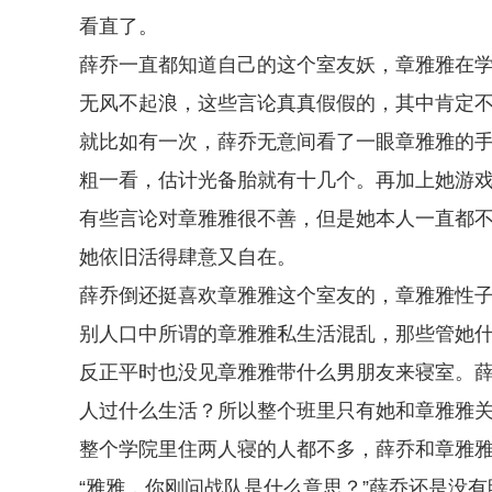
看直了。
薛乔一直都知道自己的这个室友妖，章雅雅在
无风不起浪，这些言论真真假假的，其中肯定
就比如有一次，薛乔无意间看了一眼章雅雅的手机通
粗一看，估计光备胎就有十几个。再加上她游
有些言论对章雅雅很不善，但是她本人一直都
她依旧活得肆意又自在。
薛乔倒还挺喜欢章雅雅这个室友的，章雅雅性
别人口中所谓的章雅雅私生活混乱，那些管她
反正平时也没见章雅雅带什么男朋友来寝室。
人过什么生活？所以整个班里只有她和章雅雅
整个学院里住两人寝的人都不多，薛乔和章雅
“雅雅，你刚问战队是什么意思？”薛乔还是没