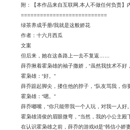
附：【本作品来自互联网,本人不做任何负责】
===========================
绿茶养成手册/我就是这般娇花
作者：十六月西瓜
文案
但后来，她在这条路上一去不复返……
薛乔揪着霍枭雄的袖子撒娇，“虽然我技术不好
霍枭雄：“好。”
薛乔踮起脚尖，搂住他的脖子，“队友骂我，你
霍枭雄：“嗯。”
薛乔嘟嘴，“你只能带我一个人玩，对我一人好。
霍枭雄清俊的眉眼微弯，“当然，我的小公主殿下
在认识霍枭雄之前，薛乔的游戏id是“韩信小娇妻