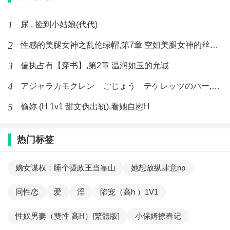
1
尿 , 捡到小姑娘(代代)
2
性感的美腿女神之乱伦绿帽,第7章 空姐美腿女神的丝袜足交
3
偏执占有【穿书】,第2章 温润如玉的允诚
4
アジャラカモクレン ごじょう テケレッツのパー,【No. 42 Rube Goldberg Machine】十四
5
偷妳 (H 1v1 甜文伪出轨),看她自慰H
热门标签
嫡女谋权：睡个摄政王当靠山
她想放纵肆意np
同性恋
爱
淫
陷宠（高h ）1V1
性奴男妻（雙性 高H）[繁體版]
小保姆撩春记