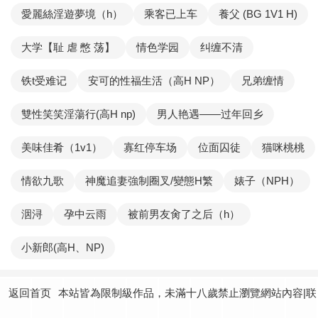
愛麗絲淫遊夢境（h）
乘客已上车
養父 (BG 1V1 H)
大学【耻 虐 憋 荡】
情色学园
纠缠不清
铁t受难记
安可的性福生活（高H NP）
兄弟缠情
雙性笑笑淫蕩行(高H np)
男人艳遇——过年回乡
美味佳肴（1v1）
寡红停车场
位面囚徒
猫咪桃桃
情欲九歌
神魔追妻強制圈叉/變態H繁
婊子（NPH）
洇浔
孕中云雨
被前男友肏了之后（h）
小新郎(高H、NP)
返回首页
本站皆為限制級作品，未滿十八歲禁止瀏覽網站內容|联