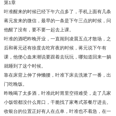
第1章
叶准醒来的时候已经下午六点多了，手机上面有几条
蒋元发来的微信，最早的一条是下午三点的时候，问
他醒了没有，要不要一起去上课。
叶准的酒吧昨晚开业，一直闹到凌晨五点才散场，之
后和蒋元还有徐度去吃宵夜的时候，蒋元说下午有
课，他便心血来潮说要跟着去玩玩，哪知道回来一躺
就睡到了这个时候。
靠在床背上伸了伸懒腰，叶准下床去洗漱了一番，出
门吃晚饭。
昨晚喝了太多酒，叶准此时胃里空得难受，走了几家
小饭馆都没什么胃口，干脆找了家粤式茶餐厅进去。
收银台的位置正好有人在点单，叶准也不着急，在一