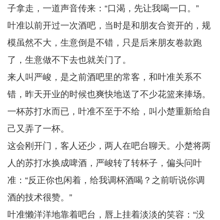
子拿走，一道声音传来：“口渴，先让我喝一口。”
叶准以前开过一次酒吧，当时是和朋友合资开的，规
模虽然不大，生意倒是不错，只是后来朋友卷款跑
了，生意做不下去也就关门了。
来人叫严峻，是之前酒吧里的常客，和叶准关系不
错，昨天开业的时候也爽快地送了不少花篮来捧场。
一杯苏打水而已，叶准不至于不给，叫小楚重新给自
己又弄了一杯。
这会刚开门，客人还少，两人在吧台聊天。小楚将两
人的苏打水换成啤酒，严峻转了转杯子，偏头问叶
准：“反正你也闲着，给我调杯酒喝？之前听说你调
酒的技术很赞。”
叶准懒洋洋地靠着吧台，唇上挂着淡淡的笑容：“没