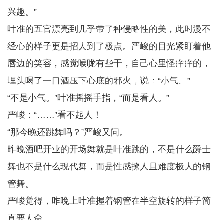
兴趣。”
叶准的五官漂亮到几乎带了种侵略性的美，此时漫不
经心的样子更是招人到了极点。严峻的目光紧盯着他
唇边的笑容，感觉喉咙有些干，自己心里怪痒痒的，
埋头喝了一口酒压下心底的邪火，说：“小气。”
“不是小气。”叶准摇摇手指，“而是看人。”
严峻：“……”看不起人！
“那今晚还跳舞吗？”严峻又问。
昨晚酒吧开业的开场舞就是叶准跳的，不是什么爵士
舞也不是什么现代舞，而是性感撩人且难度极大的钢
管舞。
严峻觉得，昨晚上叶准握着钢管在半空旋转的样子简
直要人命。