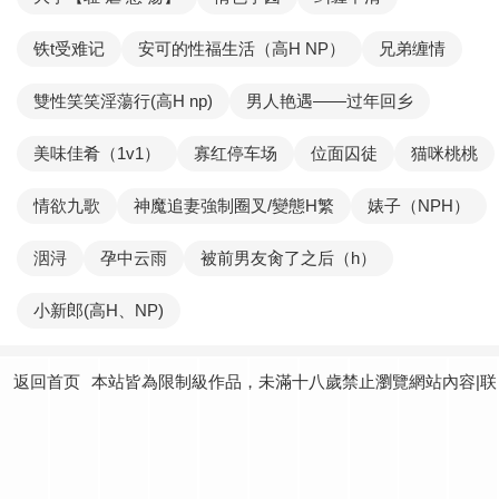
铁t受难记
安可的性福生活（高H NP）
兄弟缠情
雙性笑笑淫蕩行(高H np)
男人艳遇——过年回乡
美味佳肴（1v1）
寡红停车场
位面囚徒
猫咪桃桃
情欲九歌
神魔追妻強制圈叉/變態H繁
婊子（NPH）
洇浔
孕中云雨
被前男友肏了之后（h）
小新郎(高H、NP)
返回首页
本站皆為限制級作品，未滿十八歲禁止瀏覽網站內容|联
系我们：
yundtjoey24@gmail.com
|