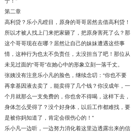
宁！”
第二章
高利贷？乐小凡瞠目，原身的哥哥居然去借高利贷！
所以才被人找上门来把家砸了，把原身害死了么？那
这个哥哥现在在哪？居然让自己的妹妹遭遇这些事
情，这种行为也太不负责任，太没担当了吧！那位从
未见过面的“哥哥”在她心中的形象立刻一落千丈。
张姨没有注意乐小凡的脸色，继续念叨：“你也不要
再拿基因液去卖了，能卖得了几个钱？你没成年，一
个月就那么一支免费的，你也舍不得喝，这样下去，
身体怎么受得了？没个好身体，以后工作都难找，要
是被你妈知道了，肯定会很伤心的！”
乐小凡一边听，一边努力消化着这里边透露出来的信