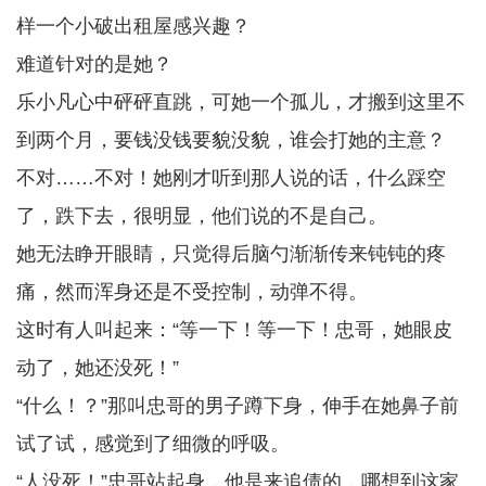
样一个小破出租屋感兴趣？
难道针对的是她？
乐小凡心中砰砰直跳，可她一个孤儿，才搬到这里不
到两个月，要钱没钱要貌没貌，谁会打她的主意？
不对……不对！她刚才听到那人说的话，什么踩空
了，跌下去，很明显，他们说的不是自己。
她无法睁开眼睛，只觉得后脑勺渐渐传来钝钝的疼
痛，然而浑身还是不受控制，动弹不得。
这时有人叫起来：“等一下！等一下！忠哥，她眼皮
动了，她还没死！”
“什么！？”那叫忠哥的男子蹲下身，伸手在她鼻子前
试了试，感觉到了细微的呼吸。
“人没死！”忠哥站起身，他是来追债的，哪想到这家