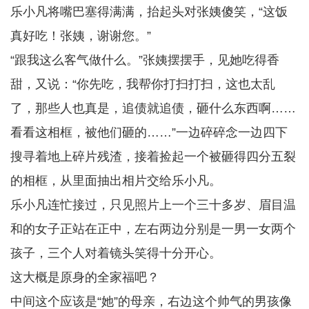
乐小凡将嘴巴塞得满满，抬起头对张姨傻笑，“这饭
真好吃！张姨，谢谢您。”
“跟我这么客气做什么。”张姨摆摆手，见她吃得香
甜，又说：“你先吃，我帮你打扫打扫，这也太乱
了，那些人也真是，追债就追债，砸什么东西啊……
看看这相框，被他们砸的……”一边碎碎念一边四下
搜寻着地上碎片残渣，接着捡起一个被砸得四分五裂
的相框，从里面抽出相片交给乐小凡。
乐小凡连忙接过，只见照片上一个三十多岁、眉目温
和的女子正站在正中，左右两边分别是一男一女两个
孩子，三个人对着镜头笑得十分开心。
这大概是原身的全家福吧？
中间这个应该是“她”的母亲，右边这个帅气的男孩像