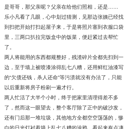
是哥哥，那父亲呢？父亲在给他们照相，还是……
乐小凡看了几眼，心中划过猜测，见那边张姨已经找
到扫把开始打扫起屋子来，于是将照片塞到衣服口袋
里，三两口扒拉完饭盒中的饭菜，便赶紧过去帮忙
了。
两人将能用的东西都规整好，残渣碎片全都先扫到一
边，至于墙上被喷漆涂得乱七八糟，还用鲜红油漆写
的“欠债还钱，杀人还命”等污渍就没有办法了，只能
以后重新将房子粉刷一遍才行。
两人忙活了大半个小时，终于把家里清理得差不多
了，然而这一眼望去，整个客厅除了正中的破沙发，
还有门后那一堆垃圾，其他地方全都空空荡荡的，惨
白的日光灯衬着墙上乱七八糟的涂鸦，看起来有点凄