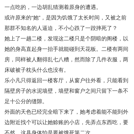
一点吃的，一边胡乱猜测着原身的遭遇。
或许原来的“她”，是因为饥饿了太长时间，又被之前
那群不知名的人逼迫，不小心跌了一跤摔死了？
她上了一趟二楼，发现这二楼只是个阴暗的阁楼，以
她的身高直起身一抬手就能碰到天花板。二楼有两间
房，同样被人翻得乱七八糟，然而除了几件衣服，两
床破被子枕头什么也没有。
乐小凡只得返回一楼客厅，从窗户往外看，只能看到
隔壁房子的水泥墙壁，墙壁和窗户之间只留下一条不
足十公分的缝隙。
外面的天色已经完全暗下来了，她考虑着能不能到外
边附近找个可以让她赊账的小店，先弄点东西吃，要
不然，这具身体怕是要被饿死第二次。