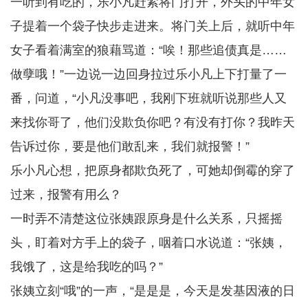
一听到有吃的，乐小凡赶紧将门打开，外头的中年女
子提着一个袋子快步走进来。将门关上后，就听中年
女子看着满室的狼藉骂道：“唉！那些追债真是……
做孽哦！”一边说一边回身拉过乐小凡上下打量了一
番，问道，“小凡没事吧，我刚下班就听说那些人又
来找你哥了，他们没欺负你吧？有没有打你？我昨天
告诉过你，要是他们敢乱来，我们就报警！”
乐小凡心想，把原身都欺负死了，可她却倒霉的穿了
过来，报警有用么？
一时弄不清楚这位张姨跟原身是什么关系，只摇摇
头，盯着对方手上的袋子，咽着口水说道：“张姨，
我饿了，这是给我吃的吗？”
张姨立刻“哦”的一声，“是是是，今天是发基因液的日