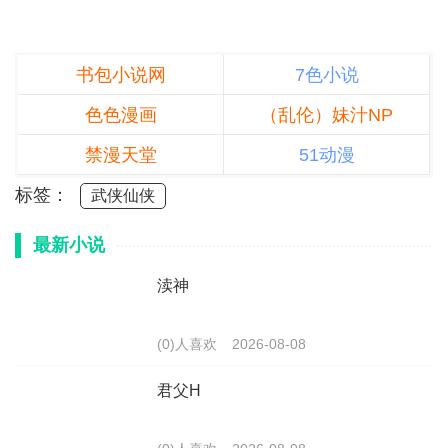
书包小说网
7色小说
色色漫画
（乱伦）妹汁NP
禁漫天堂
51动漫
标签：
武侠仙侠
最新小说
渎神
(0)人喜欢
2026-08-08
君父H