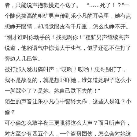
者，只能说声抱歉慢走不送了。 “……死了！？”一
个陡然拔高的粗犷男声传到乐小凡的耳朵里，她有点
想睁开眼睛，却感觉眼皮有千斤重，怎么也睁不开。
“刚才谁叫你动手的！找死啊你！”粗犷男声继续高声
说道，他的语气中惊慌大于生气，似乎还忍不住打了
旁边人几巴掌。
被打那人发出痛叫声：“哎哟！哎哟！忠哥别打了，
我不是故意的，就是想吓吓她，谁知道她胆子这么小
一脚踩空了？是她、她自己跌下去的！”
陌生的声音让乐小凡心中警铃大作，这些人是谁？小
偷？
可小偷怎么敢半夜三更吼得这么大声？而且听声音，
对方至少有四五个人，一个盗窃团伙，怎么会对她这