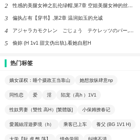
2
性感的美腿女神之乱伦绿帽,第7章 空姐美腿女神的丝袜足交
3
偏执占有【穿书】,第2章 温润如玉的允诚
4
アジャラカモクレン ごじょう テケレッツのパー,【No. 42 Rube Goldberg Machine】十四
5
偷妳 (H 1v1 甜文伪出轨),看她自慰H
热门标签
嫡女谋权：睡个摄政王当靠山
她想放纵肆意np
同性恋
爱
淫
陷宠（高h ）1V1
性奴男妻（雙性 高H）[繁體版]
小保姆撩春记
愛麗絲淫遊夢境（h）
乘客已上车
養父 (BG 1V1 H)
大学【耻 虐 憋 荡】
情色学园
纠缠不清