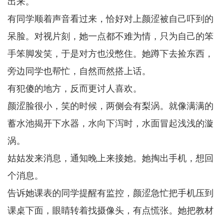
出来。
有同学顺着声音看过来，恰好对上颜涩被自己吓到的
呆脸。对视片刻，她一点都不难为情，只为自己的笨
手笨脚发笑，于是对方也没憋住。她蹲下去捡东西，
旁边同学也帮忙，自然而然搭上话。
有犯傻的地方，反而更讨人喜欢。
颜涩脸很小，笑的时候，两侧会有梨涡。就像满满的
蓄水池揭开下水器，水向下泻时，水面冒起浅浅的漩
涡。
姑姑发来消息，通知晚上来接她。她掏出手机，想回
个消息。
告诉她课表的同学提醒有监控，颜涩急忙把手机压到
课桌下面，眼睛转着找摄像头，有点慌张。她把教材