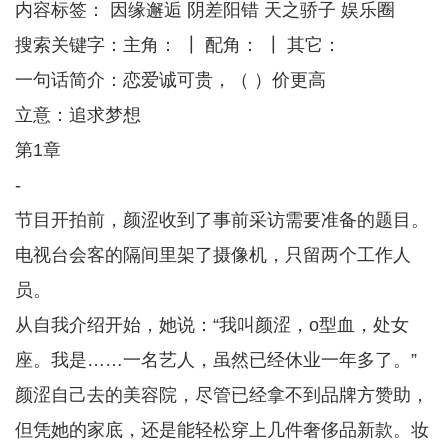
内容标签： 因缘邂逅 阴差阳错 天之骄子 娱乐圈
搜索关键字：主角： ┃ 配角： ┃ 其它：
一句话简介：恋爱诚可贵，（ ）价更高
立意：追求梦想
第1章
-
节目开拍前，颜涩收到了事前采访需要准备的题目。
电视台会客的隔间里架了摄像机，只留两个工作人
员。
从自我介绍开始，她说：“我叫颜涩，o型血，处女
座。我是……一名艺人，虽然已经休业一年多了。”
颜涩自己去的美容院，尽管已经拿不到品牌方赞助，
但凭她的家底，还是能轻松穿上几件奢侈品新款。妆