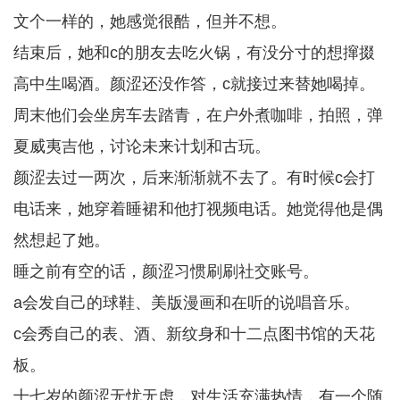
文个一样的，她感觉很酷，但并不想。
结束后，她和c的朋友去吃火锅，有没分寸的想撺掇
高中生喝酒。颜涩还没作答，c就接过来替她喝掉。
周末他们会坐房车去踏青，在户外煮咖啡，拍照，弹
夏威夷吉他，讨论未来计划和古玩。
颜涩去过一两次，后来渐渐就不去了。有时候c会打
电话来，她穿着睡裙和他打视频电话。她觉得他是偶
然想起了她。
睡之前有空的话，颜涩习惯刷刷社交账号。
a会发自己的球鞋、美版漫画和在听的说唱音乐。
c会秀自己的表、酒、新纹身和十二点图书馆的天花
板。
十七岁的颜涩无忧无虑，对生活充满热情，有一个随