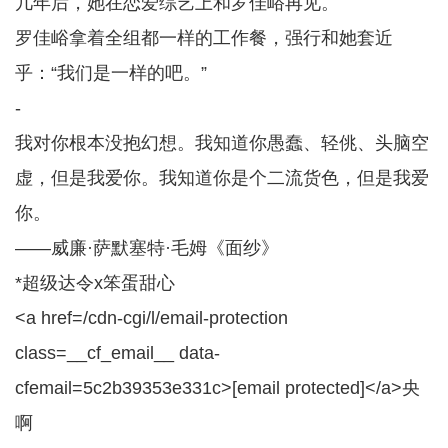
几年后，她在恋爱综艺上和罗佳峪再见。
罗佳峪拿着全组都一样的工作餐，强行和她套近
乎：“我们是一样的吧。”
-
我对你根本没抱幻想。我知道你愚蠢、轻佻、头脑空
虚，但是我爱你。我知道你是个二流货色，但是我爱
你。
——威廉·萨默塞特·毛姆《面纱》
*超级达令x笨蛋甜心
<a href=/cdn-cgi/l/email-protection
class=__cf_email__ data-
cfemail=5c2b39353e331c>[email protected]</a>央
啊