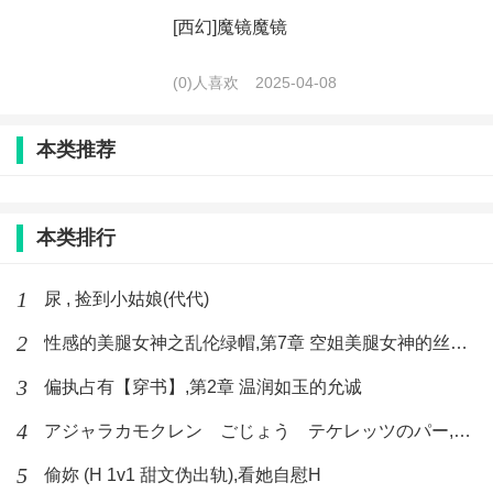
[西幻]魔镜魔镜
(0)人喜欢
2025-04-08
本类推荐
本类排行
1
尿 , 捡到小姑娘(代代)
2
性感的美腿女神之乱伦绿帽,第7章 空姐美腿女神的丝袜足交
3
偏执占有【穿书】,第2章 温润如玉的允诚
4
アジャラカモクレン ごじょう テケレッツのパー,【No. 42 Rube Goldberg Machine】十四
5
偷妳 (H 1v1 甜文伪出轨),看她自慰H