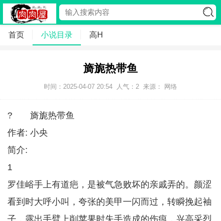
首页
小说目录
高H
旖旎热带鱼
时间：2025-04-07 20:54
人气：
2
来源： 网络
? 旖旎热带鱼
作者: 小央
简介:
1
罗佳峪手上有道疤，是被气急败坏的亲戚弄的。颜涩
看到时大呼小叫，夸张的美甲一闪而过，转瞬挽起袖
子，露出手臂上削苹果时失手造成的伤痕，兴高采烈