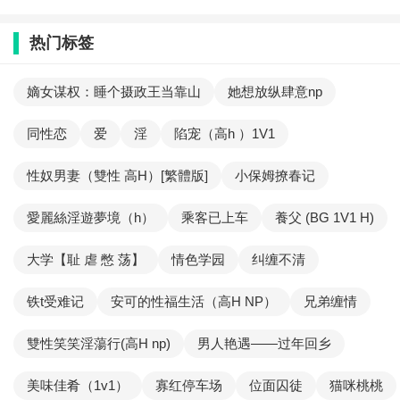
热门标签
嫡女谋权：睡个摄政王当靠山
她想放纵肆意np
同性恋
爱
淫
陷宠（高h ）1V1
性奴男妻（雙性 高H）[繁體版]
小保姆撩春记
愛麗絲淫遊夢境（h）
乘客已上车
養父 (BG 1V1 H)
大学【耻 虐 憋 荡】
情色学园
纠缠不清
铁t受难记
安可的性福生活（高H NP）
兄弟缠情
雙性笑笑淫蕩行(高H np)
男人艳遇——过年回乡
美味佳肴（1v1）
寡红停车场
位面囚徒
猫咪桃桃