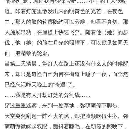
“你的灯笼，就让我替你保管吧……”小手的主人低喃
道。印着灯笼里散发出来的明黄色的光芒，在夜色
中，那人的脸的轮廓隐约可以分辨，却看不真切。那
人施展轻功，在屋檐上快速飞奔。随着他（她）的步
伐，他（她）的脸在月光的照耀下，可以窥见如同天
仙一般精致的轮廓。
当第二天清晨，掌灯人在路上还没有什么人的时候醒
来，却只是奇怪自己为何在街道上睡了一夜，而全然
已经忘记昨天晚上的“奇遇”了。
……我是有人打劫灯笼的分割线……
穿过重重迷雾，来到一处草地，弥萌萌停下脚步。
天空突然刮起一阵不大的风，却把脸颊吹得生疼。弥
萌萌微微眯起双眼，颤抖着睫毛，在朝霞的照映下，