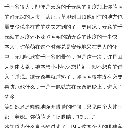
千叶谷很大，即便是云逸的千云纵的高度加上弥萌萌
的踏无踪的速度，从那片草地到山顶他们住的地方也
需要少说半柱香的功夫才到的了。更何况，云逸的千
云纵的速度还不及弥萌萌的踏无踪的速度的一半快。
本来，弥萌萌在这个时候总是安静地呆在男人的怀
里，无聊地欣赏千叶谷的景色，但是这一次，许是因
为身体太累，她本想小小地休憩片刻，却不想真的进
入了睡眠。跟云逸早就睡熟了，弥萌萌根本没有必要
再防范他什么，于是干脆就靠在云逸肩膀上，进入了
梦乡。
等到她迷迷糊糊地睁开眼睛的时候，只见两个大帅哥
都盯着她。弥萌萌眨了眨眼睛，“噢……”
她知道为什么自己醒过来了，因为这两个人的眼神实