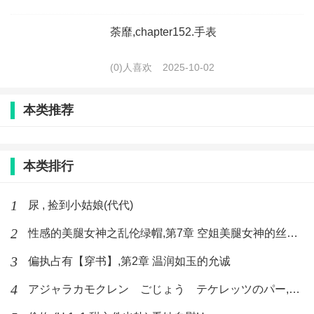
荼靡,chapter152.手表
(0)人喜欢
2025-10-02
本类推荐
本类排行
1
尿 , 捡到小姑娘(代代)
2
性感的美腿女神之乱伦绿帽,第7章 空姐美腿女神的丝袜足交
3
偏执占有【穿书】,第2章 温润如玉的允诚
4
アジャラカモクレン ごじょう テケレッツのパー,【No. 42 Rube Goldberg Machine】十四