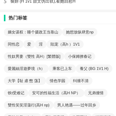
5
偷妳 (H 1v1 甜文伪出轨),看她自慰H
热门标签
嫡女谋权：睡个摄政王当靠山
她想放纵肆意np
同性恋
爱
淫
陷宠（高h ）1V1
性奴男妻（雙性 高H）[繁體版]
小保姆撩春记
愛麗絲淫遊夢境（h）
乘客已上车
養父 (BG 1V1 H)
大学【耻 虐 憋 荡】
情色学园
纠缠不清
铁t受难记
安可的性福生活（高H NP）
兄弟缠情
雙性笑笑淫蕩行(高H np)
男人艳遇——过年回乡