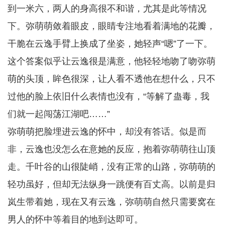
到一米六，两人的身高很不和谐，尤其是此等情况
下。弥萌萌敛着眼皮，眼睛专注地看着满地的花瓣，
干脆在云逸手臂上换成了坐姿，她轻声“嗯”了一下。
这个答案似乎让云逸很是满意，他轻轻地吻了吻弥萌
萌的头顶，眸色很深，让人看不透他在想什么，只不
过他的脸上依旧什么表情也没有，“等解了蛊毒，我
们就一起闯荡江湖吧……”
弥萌萌把脸埋进云逸的怀中，却没有答话。似是而
非，云逸也没怎么在意她的反应，抱着弥萌萌往山顶
走。千叶谷的山很陡峭，没有正常的山路，弥萌萌的
轻功虽好，但却无法纵身一跳便有百丈高。以前是归
岚生带着她，现在又有云逸，弥萌萌自然只需要窝在
男人的怀中等着目的地到达即可。