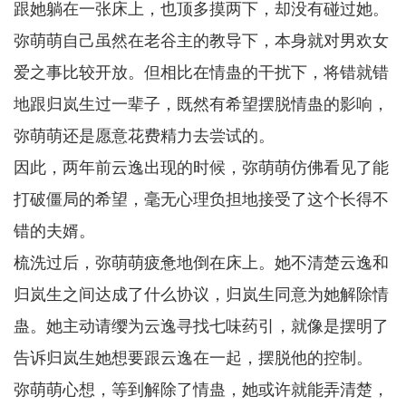
跟她躺在一张床上，也顶多摸两下，却没有碰过她。
弥萌萌自己虽然在老谷主的教导下，本身就对男欢女
爱之事比较开放。但相比在情蛊的干扰下，将错就错
地跟归岚生过一辈子，既然有希望摆脱情蛊的影响，
弥萌萌还是愿意花费精力去尝试的。
因此，两年前云逸出现的时候，弥萌萌仿佛看见了能
打破僵局的希望，毫无心理负担地接受了这个长得不
错的夫婿。
梳洗过后，弥萌萌疲惫地倒在床上。她不清楚云逸和
归岚生之间达成了什么协议，归岚生同意为她解除情
蛊。她主动请缨为云逸寻找七味药引，就像是摆明了
告诉归岚生她想要跟云逸在一起，摆脱他的控制。
弥萌萌心想，等到解除了情蛊，她或许就能弄清楚，