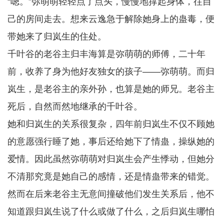
“嗯。”弥萌萌轻轻点了点头，慢慢地撑起身体，往自
己的房间走去。想来云逸急于解除她身上的蛊毒，便
带她来了归岚生的住处。
千叶谷的老谷主归丰海算是弥萌萌的师傅，二十年
前，收养了身为他好友独女的孩子——弥萌萌。而归
岚生，是老谷主的亲外孙，也算是她的师兄。老谷主
死后，自然而然地继承的千叶谷。
她和归岚生的关系很复杂，四年前归岚生不仅不顾她
的意愿强行睡了她，事后还给她下了情蛊，操纵她的
爱情。因此虽然弥萌萌对归岚生会产生悸动，但她分
不清那究竟是她自己的感情，还是情蛊带来的错觉。
然而在后来老谷主无意间撞破他们发生关系后，他不
知道跟归岚生说了什么或做了什么，之后归岚生哪怕