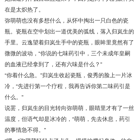
在是太炽热了。
弥萌萌也没有多想什么，从怀中掏出一只白色的瓷
瓶。瓷瓶在空中划出一道优美的弧线，落入归岚生的
手里。云逸望着归岚生手中的瓷瓶，眼眸里竟然有了
微微的波动，“你说的七味药引中，三个未成年皇嗣
的血液已经拿到了，还有六味是什么？”
“你着什么急。”归岚生收起瓷瓶，俊秀的脸上一片冰
冷，“先进行第一个疗程，我再告诉你第二味药引是
什么。”
说罢，归岚生的目光转向弥萌萌，眼睛里才有了一丝
温度，但语气却是冰冷的，“萌萌，先去休息，药引
的事情急不得。”