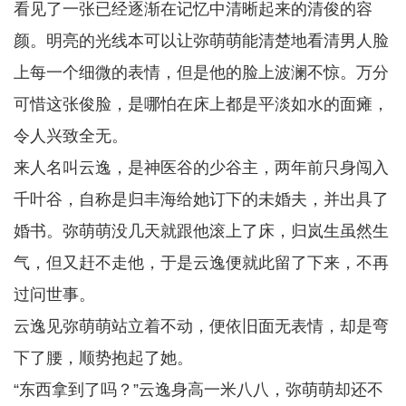
看见了一张已经逐渐在记忆中清晰起来的清俊的容
颜。明亮的光线本可以让弥萌萌能清楚地看清男人脸
上每一个细微的表情，但是他的脸上波澜不惊。万分
可惜这张俊脸，是哪怕在床上都是平淡如水的面瘫，
令人兴致全无。
来人名叫云逸，是神医谷的少谷主，两年前只身闯入
千叶谷，自称是归丰海给她订下的未婚夫，并出具了
婚书。弥萌萌没几天就跟他滚上了床，归岚生虽然生
气，但又赶不走他，于是云逸便就此留了下来，不再
过问世事。
云逸见弥萌萌站立着不动，便依旧面无表情，却是弯
下了腰，顺势抱起了她。
“东西拿到了吗？”云逸身高一米八八，弥萌萌却还不