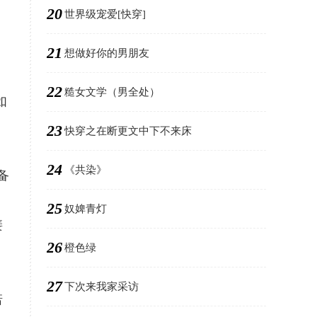
20
世界级宠爱[快穿]
21
想做好你的男朋友
22
糙女文学（男全处）
如
23
快穿之在断更文中下不来床
24
《共染》
备
25
奴婢青灯
裴
26
橙色绿
27
下次来我家采访
诺