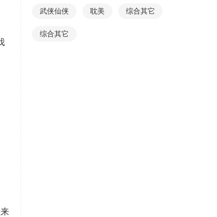
武侠仙侠
耽美
综合其它
综合其它
我
，
意来