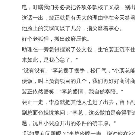
电，叮嘱我们务必要把各项条款核了又核，别出
这话一出，裴正就是有天大的理由非在今天签
他脸上的笑瞬间淡了几分，指尖磨着掌心。
好个老狐狸，搬出政府压他。
助理在一旁急得捏紧了公文包，生怕裴正沉不住
来如此，是我心急了。”
“没有没有。”李总摆了摆手，松口气，“小裴
便饭，叫上负责项目的几个，我们再好好商讨商
裴正依然赔笑：“李总盛情，我自然奉陪。”
裴正一走，李总就把其他人也赶了出去，留下
副总面色担忧地问：“李总，这么做怕是会得罪
题，况且小裴总开出的条件的确丰厚。”
“那如果有问题呢？”李总冷哼一声，绕过他在