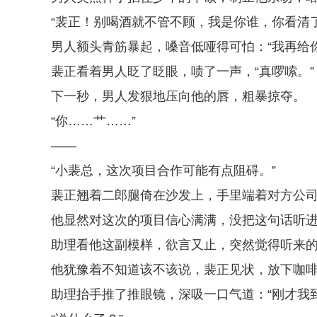
“裴正！别喝酒就不管不顾，我是你谁，你看清了
男人额头青筋暴起，嗓音低哑得可怕：“我再给
裴正看着男人眨了眨眼，啧了一声，“真啰嗦。”
下一秒，男人发狠地压向他的唇，粗暴掠夺。
“你……艹……”
——
“小裴总，这次项目合作可能有点阻碍。”
裴正翘着二郎腿倚在沙发上，手里端着对方公司
他显然对这次的项目信心满满，没把这句话听
助理看他这副模样，欲言又止，突然觉得听来
他犹豫着不知道该不该说，裴正见状，放下咖啡
助理抬手推了推眼镜，深吸一口气道：“刚才我