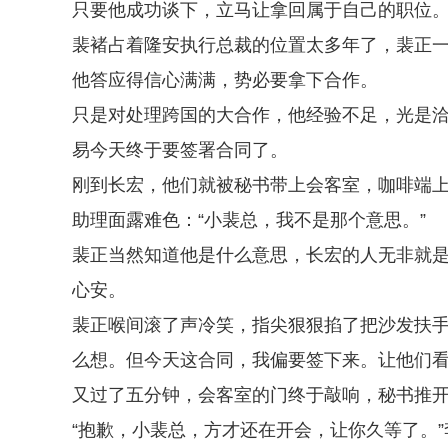
只要他成功谈下，立马让拿回属于自己的职位
裴褚占着隆安执行总裁的位置太多年了，裴正
他答应得信心满满，势必要拿下合作。
只是对处理跨国的大合作，他经验不足，光是洽
易今天终于要签署合同了。
刚到长宏，他们就被秘书带上会客室，咖啡端
助理面露难色：“小裴总，我不是那个意思。”
裴正当然知道他是什么意思，长宏的人无非就
心安。
裴正喉间滚了声冷笑，指尖狠狠掐了把沙发扶手
么想。但今天这合同，我偏要签下来。让他们看
又过了五分钟，会客室的门终于敲响，秘书推
“抱歉，小裴总，方才还在开会，让你久等了。