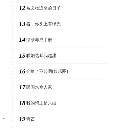
12
被文物追杀的日子
13
看，你头上有绿光
14
绿茶养成手册
15
联姻选我我超甜
16
会撩了不起啊[娱乐圈]
17
民国水乡人家
18
我的饲主是只虫
19
青芒
”