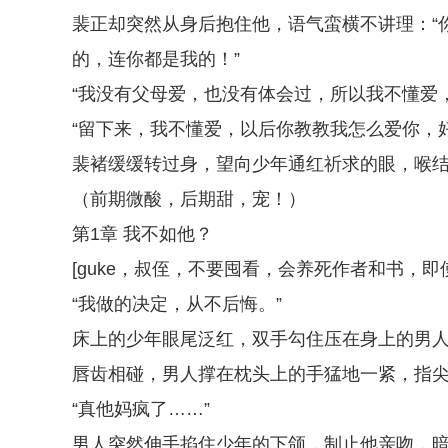
裴正却突然从身后抱住他，语气蛮横不讲理：“
的，连你都是我的！”
“我没有父母爱，也没有体会过，所以我不懂爱
“留下来，我不懂爱，以后你教教我怎么爱你，好
裴褚缓缓转过身，望向少年通红祈求的眼，喉结
（前期微酸，后期甜，宠！）
第1章 我不如他？
[guke，叔侄，不要囤看，会养死作者和书，
“我做的决定，从不后悔。”
床上的少年眼尾泛红，双手勾住压在身上的男
唇齿相碰，男人撑在枕头上的手猛地一紧，指
“真他妈疯了……”
男人突然伸手掐住少年的下颌，制止他亲吻，