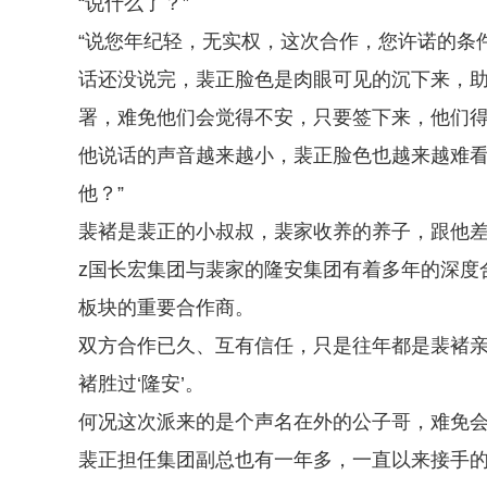
“说什么了？”
“说您年纪轻，无实权，这次合作，您许诺的条件，
话还没说完，裴正脸色是肉眼可见的沉下来，助
署，难免他们会觉得不安，只要签下来，他们得到
他说话的声音越来越小，裴正脸色也越来越难看
他？”
裴褚是裴正的小叔叔，裴家收养的养子，跟他
z国长宏集团与裴家的隆安集团有着多年的深度
板块的重要合作商。
双方合作已久、互有信任，只是往年都是裴褚
褚胜过‘隆安’。
何况这次派来的是个声名在外的公子哥，难免
裴正担任集团副总也有一年多，一直以来接手