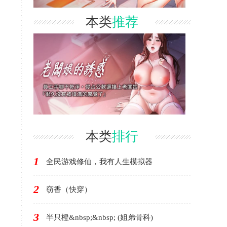
本类
推荐
本类
排行
1
全民游戏修仙，我有人生模拟器
2
窃香（快穿）
3
半只橙&nbsp;&nbsp; (姐弟骨科)