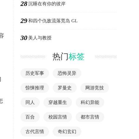
28
沉睡在有你的彼岸
29
和四个仇敌流落荒岛 GL
容
30
美人与教授
热门
标签
历史军事
恐怖灵异
们
惊悚推理
罗曼史
网游竞技
怎
同人
穿越重生
科幻异能
百合
校园言情
都市言情
古代言情
奇幻玄幻