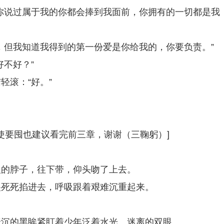
你说过属于我的你都会捧到我面前，你拥有的一切都是我
，但我知道我得到的第一份爱是你给我的，你要负责。”
不好？”
轻滚：“好。”
即使要囤也建议看完前三章，谢谢（三鞠躬）]
人的脖子，往下带，仰头吻了上去。
尖死死掐进去，呼吸跟着艰难沉重起来。
暗沉的黑眸紧盯着少年泛着水光、迷离的双眼。