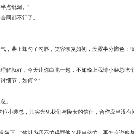
半点纰漏。”
署合同都不行了。
气，裴正却勾了勾唇，笑容恢复如初，没露半分恼色：“
总能理解就好，今天让你白跑一趟，不如晚上我请小裴总吃
讨细节，如何？”
副总。
这位小裴总，其实光凭我们与隆安的信任，合作应当没有
沙发坐下，“你以为我不怕得罪他？我当然怕，再怎么说他