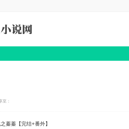
享至：
之蓁蓁【完结+番外】