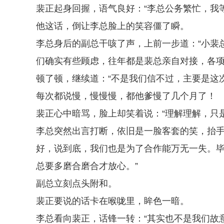
裴正起身回握，语气良好：“李总公务繁忙，我
他这话，倒让李总脸上的笑容僵了瞬。
李总身后的副总干咳了声，上前一步道：“小裴
们确实有些顾虑，往年都是裴总亲自对接，各项
顿了顿，继续道：“不是我们信不过，主要是这
每次都说慢，慢慢慢，都他爹慢了几个月了！
裴正心中暗骂，脸上却笑着说：“理解理解，只是..
李总突然出言打断，依旧是一脸客套的笑，抬手
好，说到底，我们也是为了合作能万无一失。
总要多磨合磨合才放心。”
副总立刻点头附和。
裴正要说的话卡在喉咙里，眸色一暗。
李总看向裴正，话锋一转：“其实也不是我们故