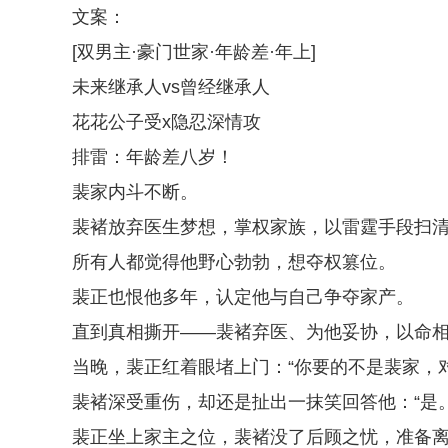
文案：
[双男主·豪门世家·年龄差·年上]
未来继承人vs曾经继承人
花花公子受x隐忍深情攻
排雷：年龄差八岁！
裴家内斗不断。
裴褚放弃医生梦想，掌权家族，以雷霆手段扫
所有人都觉得他野心勃勃，想夺权篡位。
裴正也恨他多年，认定他与自己争夺家产。
直到真相撕开——裴褚弃医、为他妥协，以命
当晚，裴正红着眼堵上门：“你要的不是裴家，对
裴褚深受重伤，却还是扯出一抹笑回答他：“是。
裴正坐上家主之位，裴褚没了后顾之忧，准备